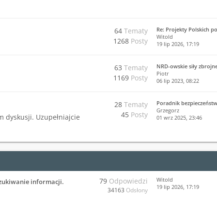
Re: Projekty Polskich p
64
Tematy
Witold
1268
Posty
19 lip 2026, 17:19
NRD-owskie siły zbrojn
63
Tematy
Piotr
1169
Posty
06 lip 2023, 08:22
Poradnik bezpieczeńst
28
Tematy
Grzegorz
45
Posty
m dyskusji. Uzupełniajcie
01 wrz 2025, 23:46
Witold
79
Odpowiedzi
zukiwanie informacji.
19 lip 2026, 17:19
34163
Odsłony