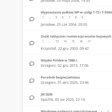
Jarosław,
03 maja 2004, 19:55
Wyposażanie pułków WP w czołgi T-72 i T-55A
1
…
5
6
7
8
9
Jarosław,
25 cze 2004, 20:05
Znaki taktyczne i numeracje wozów bojowych
1
…
13
14
15
16
17
Krzysztof,
22 gru 2003, 09:42
Wojsko Polskie w 1986 r.
Grzegorz,
02 gru 2015, 17:06
Poradnik bezpieczeństwa
Grzegorz,
01 wrz 2025, 23:46
JW 2636
lipa256,
05 sie 2025, 22:14
Wojskowe nadwozia specjalizowane
1
2