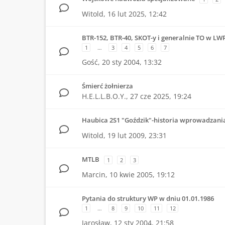
Witold,
16 lut 2025, 12:42
BTR-152, BTR-40, SKOT-y i generalnie TO w LW
1
…
3
4
5
6
7
Gość,
20 sty 2004, 13:32
Śmierć żołnierza
H.E.L.L.B.O.Y.,
27 cze 2025, 19:24
Haubica 2S1 "Goździk"-historia wprowadzani
Witold,
19 lut 2009, 23:31
MTLB
1
2
3
Marcin,
10 kwie 2005, 19:12
Pytania do struktury WP w dniu 01.01.1986
1
…
8
9
10
11
12
Jarosław,
12 sty 2004, 21:58