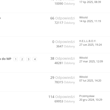
17 lip 2025, 08:39
10090
Odsłony
Witold
66
Odpowiedzi
P
14 lip 2025, 11:19
72117
Odsłony
H.E.L.L.B.O.Y.
0
Odpowiedzi
27 cze 2025, 19:24
3647
Odsłony
Witold
38
Odpowiedzi
a do WP
1
2
3
4
27 mar 2025, 12:09
48281
Odsłony
Witold
29
Odpowiedzi
07 lut 2025, 14:20
78315
Odsłony
Przemysław
114
Odpowiedzi
20 gru 2024, 10:29
69953
Odsłony