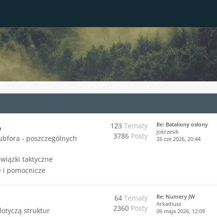
Re: Bataliony osłony
123
Tematy
o
jokrzesik
3786
Posty
ubfora - poszczególnych
26 cze 2026, 20:44
związki taktyczne
 i pomocnicze
Re: Numery JW
64
Tematy
Arkadiusz
2360
Posty
dotyczą struktur
06 maja 2026, 12:09