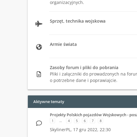
organizacyjnych.
Sprzęt, technika wojskowa
Armie świata
Zasoby forum i pliki do pobrania
Pliki i załączniki do prowadzonych na foru
o potrzebne dane i poprawiajcie.
Aktywne tematy
Projekty Polskich pojazdów Wojskowych - pos
1
…
4
5
6
7
8
SkylinerPL,
17 gru 2022, 22:30