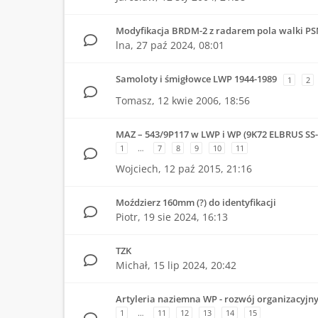
Modyfikacja BRDM-2 z radarem pola walki PS
lna,
27 paź 2024, 08:01
Samoloty i śmigłowce LWP 1944-1989
1
2
Tomasz,
12 kwie 2006, 18:56
MAZ – 543/9P117 w LWP i WP (9K72 ELBRUS SS
1
…
7
8
9
10
11
Wojciech,
12 paź 2015, 21:16
Moździerz 160mm (?) do identyfikacji
Piotr,
19 sie 2024, 16:13
TZK
Michał,
15 lip 2024, 20:42
Artyleria naziemna WP - rozwój organizacyjn
1
…
11
12
13
14
15