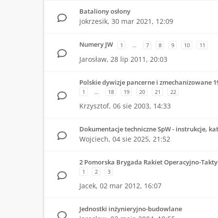
Bataliony osłony
jokrzesik,
30 mar 2021, 12:09
Numery JW
1
…
7
8
9
10
11
Jarosław,
28 lip 2011, 20:03
Polskie dywizje pancerne i zmechanizowane 1
1
…
18
19
20
21
22
Krzysztof,
06 sie 2003, 14:33
Dokumentacje techniczne SpW - instrukcje, kat
Wojciech,
04 sie 2025, 21:52
2 Pomorska Brygada Rakiet Operacyjno-Takty
1
2
3
Jacek,
02 mar 2012, 16:07
Jednostki inżynieryjno-budowlane