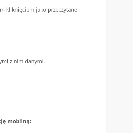
nym kliknięciem jako przeczytane
ymi z nim danymi.
cję mobilną: