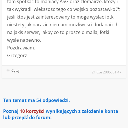
tam spotkac to maniacy ASG oraz złomairze, ktozy i
tak wykradli wiekszosc tego co wojsko pozostawiło🙁
jesli ktos jest zainteresowany to moge wyslac fotki
niestety jak narazie niemam mozliwosci dodanai ich
na jakis serwer, jakby co to prosze o maila, fotki
wysle napewno.
Pozdrawiam.
Grzegorz
Cytuj
21 cze 2005, 01:47
Ten temat ma
54
odpowiedzi.
Poznaj
10 korzyści
wynikających z założenia konta
lub przejdź do forum: