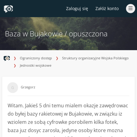
Zaloguj się
Załóż konto
Baza w Bujakowie / opuszczona
Ograniczony dostęp
Struktury organizacyjne Wojska Polskiego
Jednostki wojskowe
Grzegorz
Witam. Jakieś 5 dni temu mialem okazje zawędrowac
do byłej bazy rakietowej w Bujakowie, w związku iz
wziolem ze sobą cyfrowke porobilem kilka fotek,
baza juz dosyc zarosła, jedyne osoby ktore mozna