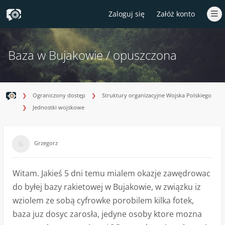
Zaloguj się
Załóż konto
Baza w Bujakowie / opuszczona
Ograniczony dostęp
Struktury organizacyjne Wojska Polskiego
Jednostki wojskowe
Grzegorz
Witam. Jakieś 5 dni temu mialem okazje zawędrowac
do byłej bazy rakietowej w Bujakowie, w związku iz
wziolem ze sobą cyfrowke porobilem kilka fotek,
baza juz dosyc zarosła, jedyne osoby ktore mozna