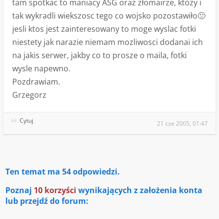
tam spotkac to maniacy ASG oraz złomairze, ktozy i
tak wykradli wiekszosc tego co wojsko pozostawiło🙁
jesli ktos jest zainteresowany to moge wyslac fotki
niestety jak narazie niemam mozliwosci dodanai ich
na jakis serwer, jakby co to prosze o maila, fotki
wysle napewno.
Pozdrawiam.
Grzegorz
Cytuj
21 cze 2005, 01:47
Ten temat ma
54
odpowiedzi.
Poznaj
10 korzyści
wynikających z założenia konta
lub przejdź do forum: