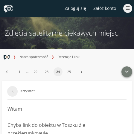
Zaloguj się
Załóż konto
Zdjęcia satelitarne ciekawych miejsc
Nasza społeczność
Recenzje i linki
1
…
22
23
24
25
Krzysztof
Witam
Chyba link do obiektu w Toszku źle
przekierunkowuje .