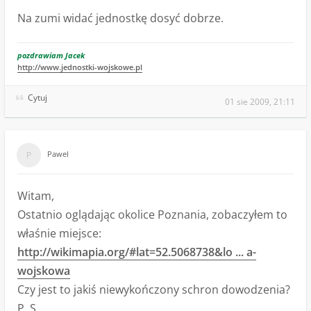
Na zumi widać jednostkę dosyć dobrze.
pozdrawiam Jacek
http://www.jednostki-wojskowe.pl
Cytuj
01 sie 2009, 21:11
Pawel
Witam,
Ostatnio oglądając okolice Poznania, zobaczyłem to
właśnie miejsce:
http://wikimapia.org/#lat=52.5068738&lo ... a-
wojskowa
Czy jest to jakiś niewykończony schron dowodzenia?
P. S.