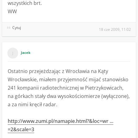
wszystkich brt.
WW
Cytuj
18 cze 2009, 11:02
Jacek
Ostatnio przejeżdzając z Wrocławia na Kąty
Wrocławskie, miałem przyjemność mijać stanowisko
241 kompanii radiotechnicznej w Pietrzykowicach,
na górkach stały dwa wysokościomierze (wyłączone),
a za nimi kręcił radar.
http://www.zumi.pl/namapie.html?&loc=wr ...
=2&scale=3