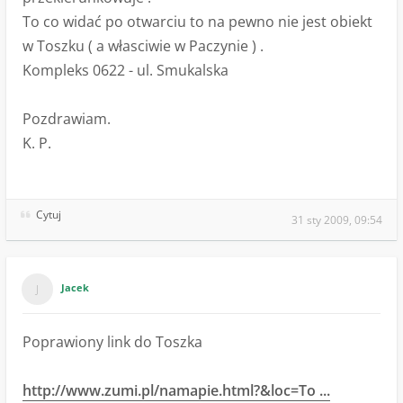
To co widać po otwarciu to na pewno nie jest obiekt
w Toszku ( a własciwie w Paczynie ) .
Kompleks 0622 - ul. Smukalska
Pozdrawiam.
K. P.
Cytuj
31 sty 2009, 09:54
Jacek
Poprawiony link do Toszka
http://www.zumi.pl/namapie.html?&loc=To ...