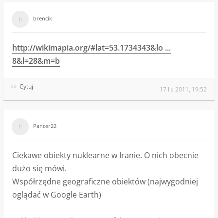
brencik
http://wikimapia.org/#lat=53.1734343&lo ...
8&l=28&m=b
Cytuj
17 lis 2011, 19:52
Pancer22
Ciekawe obiekty nuklearne w Iranie. O nich obecnie
dużo się mówi.
Współrzędne geograficzne obiektów (najwygodniej
oglądać w Google Earth)