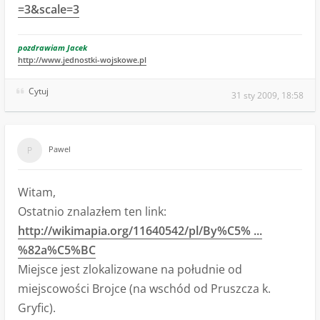
=3&scale=3
pozdrawiam Jacek
http://www.jednostki-wojskowe.pl
Cytuj
31 sty 2009, 18:58
Pawel
Witam,
Ostatnio znalazłem ten link:
http://wikimapia.org/11640542/pl/By%C5% ...
%82a%C5%BC
Miejsce jest zlokalizowane na południe od
miejscowości Brojce (na wschód od Pruszcza k.
Gryfic).