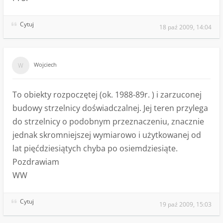
Cytuj
18 paź 2009, 14:04
Wojciech
To obiekty rozpoczętej (ok. 1988-89r. ) i zarzuconej
budowy strzelnicy doświadczalnej. Jej teren przylega
do strzelnicy o podobnym przeznaczeniu, znacznie
jednak skromniejszej wymiarowo i użytkowanej od
lat pięćdziesiątych chyba po osiemdziesiąte.
Pozdrawiam
WW
Cytuj
19 paź 2009, 15:03