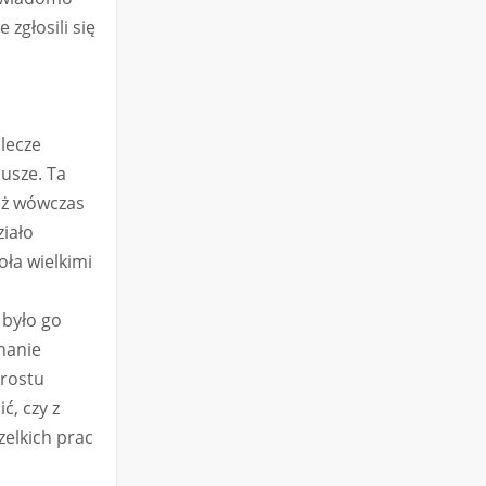
zgłosili się
lecze
usze. Ta
uż wówczas
ziało
oła wielkimi
 było go
hanie
prostu
ć, czy z
zelkich prac