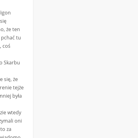
ligon
się
o, że ten
 pchać tu
, coś
do Skarbu
 się, że
renie tejże
mniej była
dzie wtedy
zymali oni
to za
e wiadomo