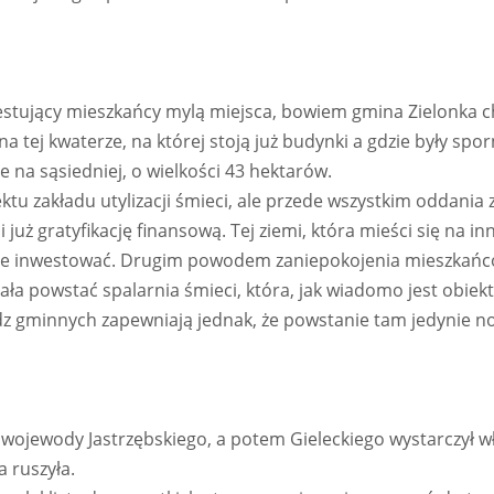
estujący mieszkańcy mylą miejsca, bowiem gmina Zielonka 
na tej kwaterze, na której stoją już budynki a gdzie były spor
 na sąsiedniej, o wielkości 43 hektarów.
ktu zakładu utylizacji śmieci, ale przede wszystkim oddania z
już gratyfikację finansową. Tej ziemi, która mieści się na inn
 chce inwestować. Drugim powodem zaniepokojenia mieszkańc
iała powstać spalarnia śmieci, która, jak wiadomo jest obie
adz gminnych zapewniają jednak, że powstanie tam jedynie 
 wojewody Jastrzębskiego, a potem Gieleckiego wystarczył w
 ruszyła.