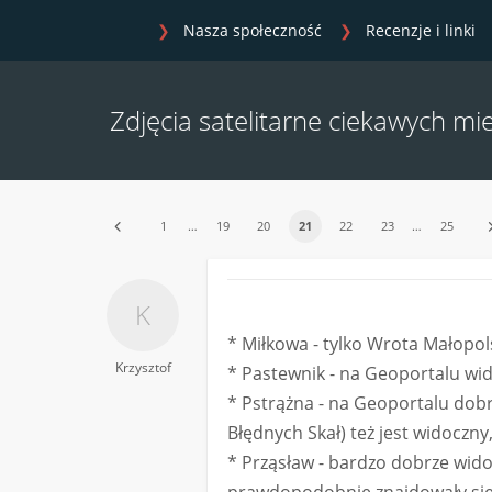
Nasza społeczność
Recenzje i linki
Zdjęcia satelitarne ciekawych mie
1
…
19
20
21
22
23
…
25
* Miłkowa - tylko Wrota Małopol
Krzysztof
* Pastewnik - na Geoportalu wi
* Pstrążna - na Geoportalu dob
Błędnych Skał) też jest widoczny
* Prząsław - bardzo dobrze wido