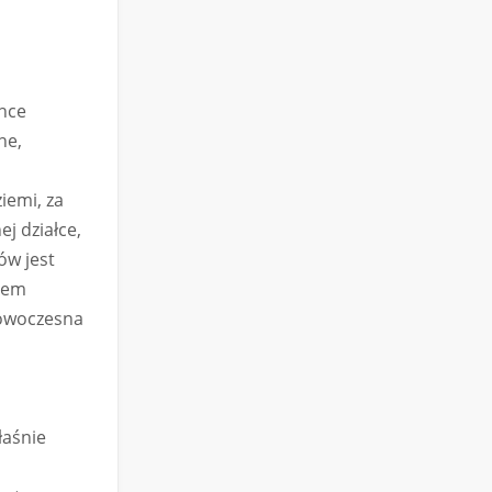
chce
ne,
iemi, za
ej działce,
ów jest
ktem
nowoczesna
łaśnie