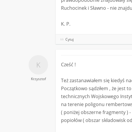
prawdopodobnie znajdowały się
Ruchocinek i Sławno - nie znajdu
K. P.
Cytuj
Cześć !
Krzysztof
Też zastanawiałem się kiedyś n
Początkowo sądziłem , że jest t
technicznych Wojskowego Instyt
na terenie poligonu rembertowsk
( poniżej obszerne fragmenty ) -
popiołów ( obszar składowisk o