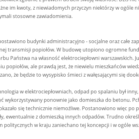
żne im kwoty, z niewiadomych przyczyn niektórzy w ogóle nie 
zymali stosowne zawiadomienia.
postawiono budynki administracyjno - socjalne oraz całe zap
anej transmisji popiołów. W budowę utopiono ogromne fund
karbu Państwa na własność elektrociepłowni warszawskich. J
iu popiołów, ale prawdą jest, że niewielu mieszkańców wied
zano, że będzie to wysypisko śmieci z wałęsającymi się dook
hnologia w elektrociepłowniach, odpad po spalaniu był inny,
być wykorzystywany ponownie jako domieszka do betonu. Pc
azało się technicznie niemożliwe. Postanowiono więc po 
y, ewentualnie z domieszką innych odpadów. Trudno określi
 politycznych w kraju zaniechano tej koncepcji i w ogóle ws