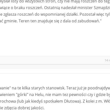
łał listy do wszystkich stron, czy nie mają roszczeń do teg
ące o braku roszczeń. Ostatnią nadesłał minister Szmajdziń
ie zgłasza roszczeń do wspomnianej działki. Pozostał więc ty
ć gminie. Teren ten znajduje się z dala od zabudowań."
14 
wanie" na te kilka starych stanowisk. Teraz już je poodnajdy
eniem "górki" na Helu, nie mam tez pewności czy i gdzie b
Drochowa (lub jak kiedyś spotkałem Dłutowa). Z kolei z m. Wł
e zdjęcia dobrej jakości.