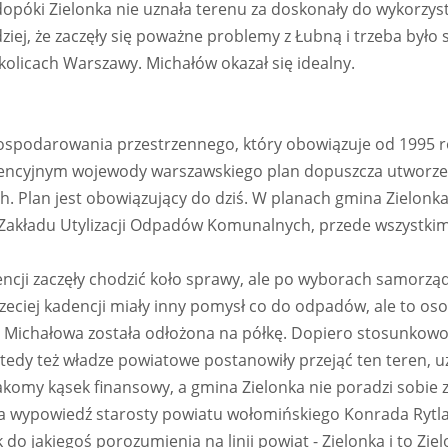
dopóki Zielonka nie uznała terenu za doskonały do wykorzys
rdziej, że zaczęły się poważne problemy z Łubną i trzeba było
kolicach Warszawy. Michałów okazał się idealny.
ospodarowania przestrzennego, który obowiązuje od 1995 r
ntencyjnym wojewody warszawskiego plan dopuszcza utworze
. Plan jest obowiązujący do dziś. W planach gmina Zielonk
akładu Utylizacji Odpadów Komunalnych, przede wszystki
dencji zaczęły chodzić koło sprawy, ale po wyborach samorz
trzeciej kadencji miały inny pomysł co do odpadów, ale to os
a Michałowa została odłożona na półkę. Dopiero stosunkow
tedy też władze powiatowe postanowiły przejąć ten teren, u
łakomy kąsek finansowy, a gmina Zielonka nie poradzi sobie 
nia wypowiedź starosty powiatu wołomińskiego Konrada Rytla
 do jakiegoś porozumienia na linii powiat - Zielonka i to Zie