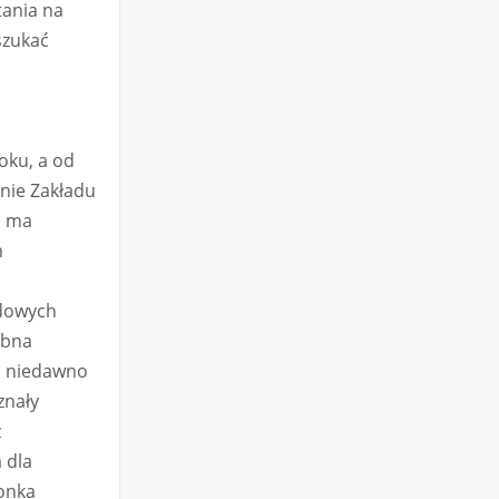
tania na
 szukać
oku, a od
nie Zakładu
a ma
m
ądowych
obna
o niedawno
znały
z
 dla
lonka