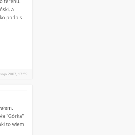
o terenu.
ski, a
lko podpis
maja 2007, 17:59
wałem.
yła "Górka"
óki to wiem