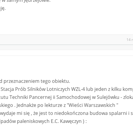
 w samym Jędrzejowie.
ję.
14 
ad przeznaczeniem tego obiektu.
o Stacja Prób Silników Lotniczych WZL-4 lub jeden z kilku ko
utu Techniki Pancernej ii Samochodowej w Sulejówku - zlok
iego . Jednakże po lekturze z "Wieści Warszawskich "
 wydaje mi się , że jest to niedokończona budowa spalarni i 
dpadów paleniskowych E.C. Kawęczyn ) :