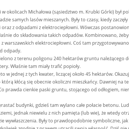
ki w okolicach Michałowa (sąsiedztwo m. Krubki Górki) był po
zie samych lasów mieszanych. Były to czasy, kiedy zaczęły 
 oraz z odpadami z elektrociepłowni. Wówczas postanowion
właśnie do składowania takich odpadów. Kombinowano, żeby
z warszawskich elektrociepłowni. Coś tam przygotowywano
d odpady.
ielono z terenu poligonu 240 hektarów gruntu należącego 
ery. Właśnie tam miały trafić popioły.
 w jednej z tych kwater, liczącej około 45 hektarów. Okazuje
o którą kłócą się obecnie okoliczni mieszkańcy. Dawniej na te
Co prawda cienkie paski gruntu, stojącego od odłogiem, nie
wyrastać budynki, gdzieś tam wylano całe połacie betonu. Lu
 ziemi, jednak niewielu z nich pamięta (lub wie), że wtedy otr
zie wywłaszczenia. Były to prawdopodobnie symboliczne, jak 
zkolwiek zgodnie z prawem utracili swoją własność. Dziś ni