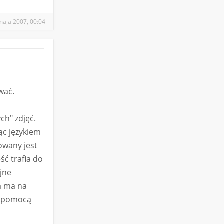
maja 2007, 00:04
wać.
ch" zdjęć.
ąc językiem
owany jest
ść trafia do
ejne
ia ma na
a pomocą