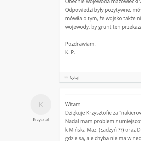
Obecnie wojewoda mazowiecki wys
Odpowiedzi były pozytywne, mówi
mówiła o tym, że wojsko także n
wojewody, by grunt ten przekaza
Pozdrawiam.
K. P.
Cytuj
Witam
Dziękuje Krzysztofie za "nakiero
Krzysztof
Nadal mam problem z umiejscowi
k Mińska Maz. (Ładzyń ??) oraz 
gdzie są, ale chyba nie ma w neci