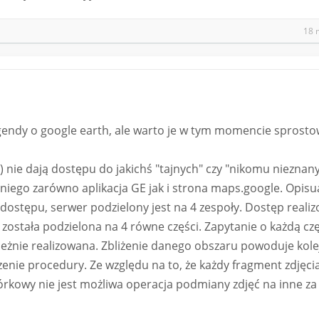
18 
egendy o google earth, ale warto je w tym momencie sprosto
ka) nie dają dostępu do jakichś "tajnych" czy "nikomu nieznany
z niego zarówno aplikacja GE jak i strona maps.google. Opisu
dostępu, serwer podzielony jest na 4 zespoły. Dostęp realiz
 została podzielona na 4 równe części. Zapytanie o każdą czę
ależnie realizowana. Zbliżenie danego obszaru powoduje kol
rzenie procedury. Ze względu na to, że każdy fragment zdjęc
órkowy nie jest możliwa operacja podmiany zdjęć na inne z