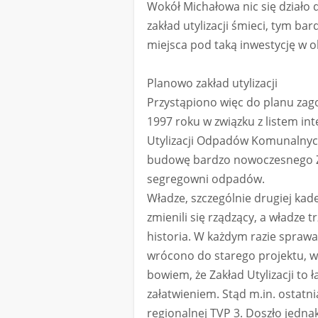
Wokół Michałowa nic się działo 
zakład utylizacji śmieci, tym ba
miejsca pod taką inwestycję w o
Planowo zakład utylizacji
Przystąpiono więc do planu zag
1997 roku w związku z listem i
Utylizacji Odpadów Komunalnych
budowę bardzo nowoczesnego Z
segregowni odpadów.
Władze, szczególnie drugiej ka
zmienili się rządzący, a władze 
historia. W każdym razie spraw
wrócono do starego projektu, w
bowiem, że Zakład Utylizacji to 
załatwieniem. Stąd m.in. ostat
regionalnej TVP 3. Doszło jednak