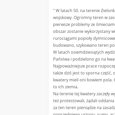
" W latach 50. na terenie Zielon
wojskowy. Ogromny teren w zasad
pierwsze problemy ze śmieciami
obszar zostanie wykorzystany 
rurociągami popioły dymnicowe 
budowano, szykowano teren po
W latach osiemdziesiątych wydz
Państwa i podzielono go na kwat
Najpoważniejsze prace rozpoczęto
także dziś jest to sporna część, 
kwatery mieli oni bowiem pola. 
to ich ziemia.
Na terenie tej kwatery zaczęły 
też protestowali, żądali oddania
za ten teren pieniądze na zasad
poprzedniego ustroju, sumy, ac