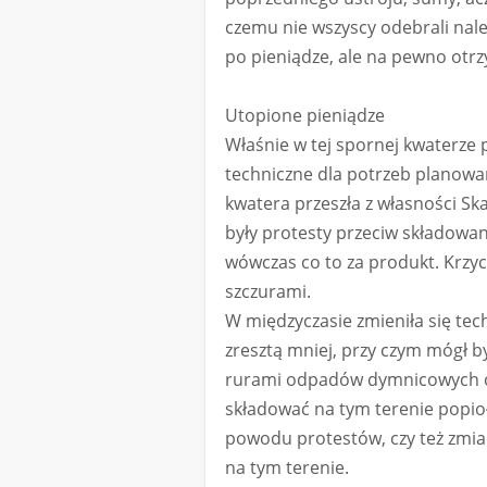
czemu nie wszyscy odebrali nale
po pieniądze, ale na pewno otr
Utopione pieniądze
Właśnie w tej spornej kwaterze 
techniczne dla potrzeb planow
kwatera przeszła z własności S
były protesty przeciw składowan
wówczas co to za produkt. Krzyc
szczurami.
W międzyczasie zmieniła się tec
zresztą mniej, przy czym mógł 
rurami odpadów dymnicowych ok
składować na tym terenie popioł
powodu protestów, czy też zmian
na tym terenie.