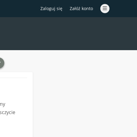
Zaloguj się
Załóż konto
zny
sczycie