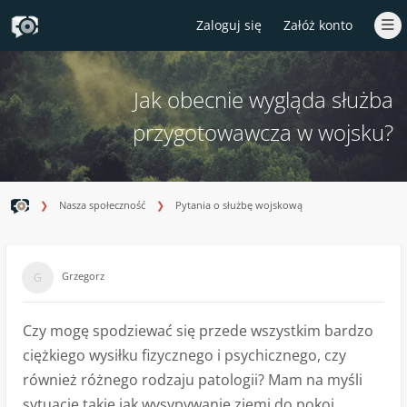
Zaloguj się
Załóż konto
Jak obecnie wygląda służba
przygotowawcza w wojsku?
Nasza społeczność
Pytania o służbę wojskową
Grzegorz
Czy mogę spodziewać się przede wszystkim bardzo
ciężkiego wysiłku fizycznego i psychicznego, czy
również różnego rodzaju patologii? Mam na myśli
sytuacje takie jak wysypywanie ziemi do pokoi,