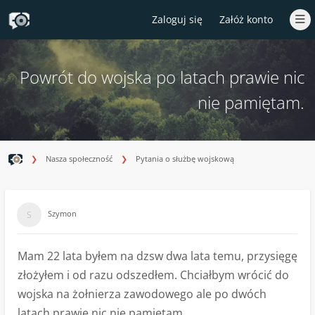
Zaloguj się
Załóż konto
Powrót do wojska po latach prawie nic
nie pamiętam.
Nasza społeczność
Pytania o służbę wojskową
Szymon
Mam 22 lata byłem na dzsw dwa lata temu, przysięgę
złożyłem i od razu odszedłem. Chciałbym wrócić do
wojska na żołnierza zawodowego ale po dwóch
latach prawie nic nie pamiętam.