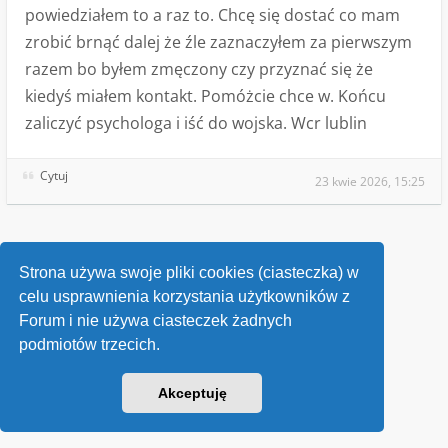
powiedziałem to a raz to. Chcę się dostać co mam
zrobić brnąć dalej że źle zaznaczyłem za pierwszym
razem bo byłem zmęczony czy przyznać się że
kiedyś miałem kontakt. Pomóżcie chce w. Końcu
zaliczyć psychologa i iść do wojska. Wcr lublin
Cytuj
23 kwie 2026, 15:25
Wróć do „Pytania o służbę wojskową”
Strona używa swoje pliki cookies (ciasteczka) w
celu usprawnienia korzystania użytkowników z
Kontakt
Forum i nie używa ciasteczek żadnych
podmiotów trzecich.
v118
Powered by
phpBB
® Forum Software © phpBB Limited
Akceptuję