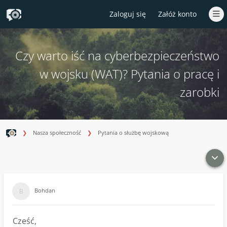
Zaloguj się
Załóż konto
Czy warto iść na cyberbezpieczeństwo
w wojsku (WAT)? Pytania o pracę i
zarobki
Nasza społeczność
Pytania o służbę wojskową
Bohdan
Cześć,