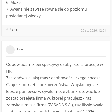
6. Może.
7. Awans nie zawsze równa się do poziomu
posiadanej wiedzy...
Cytuj
29 sty 2026, 12:01
Piotr
Odpowiadam z perspektywy osoby, która pracuje w
HR
Zastanów się jaką masz osobowość i czego chcesz.
Czujesz potrzebę bezpieczeństwa Wojsko będzie
lepsze ponieważ w cywilu moze zbankrutować lub
zostać przejęta firma w, której pracujesz - raz
zamykała mi się firma (ZASADA S.A.), raz likwidowała
a obecna kończy podstawową działalność 2026.