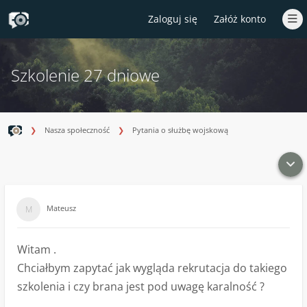
Zaloguj się
Załóż konto
Szkolenie 27 dniowe
Nasza społeczność
Pytania o służbę wojskową
Mateusz
Witam .
Chciałbym zapytać jak wygląda rekrutacja do takiego
szkolenia i czy brana jest pod uwagę karalność ?