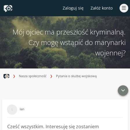
Zaloguj się
Załóż konto
Mój ojciec ma przeszłość kryminalną.
Czy mogę wstąpić do marynarki
wojennej?
Nasza społeczność
Pytania o służbę wojskową
Ian
Cześć wszystkim. Interesuję się zostaniem