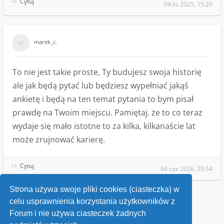
Cytuj
04 lis 2025, 15:29
marek_c.
To nie jest takie proste, Ty budujesz swoja historię
ale jak będą pytać lub będziesz wypełniać jakąś
ankietę i będą na ten temat pytania to bym pisał
prawdę na Twoim miejscu. Pamiętaj. że to co teraz
wydaje się mało istotne to za kilka, kilkanaście lat
może zrujnować karierę.
Cytuj
04 cze 2026, 20:54
Strona używa swoje pliki cookies (ciasteczka) w
celu usprawnienia korzystania użytkowników z
Wróć do „Pytania o służbę wojskową”
Forum i nie używa ciasteczek żadnych