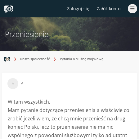
Zaloguj się
Załóż konto
Przeniesienie
Nasza społeczność
Pytania o służbę wojskową
A
A
Witam wszystkich,
Mam pytanie dotyczące przeniesienia a właściwie co
zrobić jeżeli wiem, ze chcą mnie przenieść na drugi
koniec Polski, lecz to przeniesienie nie ma nic
wspólnego z powodami służbowymi tylko adiutatnt