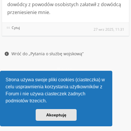
dowódcy z powodów osobistych załatwił z dowódcą
przeniesienie mnie.
Cytuj
27 wrz 2025, 11:31
Wróć do „Pytania o służbę wojskową”
Kontakt
v118
Strona używa swoje pliki cookies (ciasteczka) w
Powered by
phpBB
® Forum Software © phpBB Limited
celu usprawnienia korzystania użytkowników z
Forum i nie używa ciasteczek żadnych
podmiotów trzecich.
Akceptuję