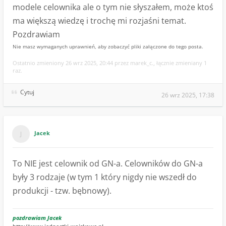
modele celownika ale o tym nie słyszałem, może ktoś
ma większą wiedzę i trochę mi rozjaśni temat.
Pozdrawiam
Nie masz wymaganych uprawnień, aby zobaczyć pliki załączone do tego posta.
Ostatnio zmieniony 26 wrz 2025, 20:44 przez marek_c., łącznie zmieniany 1
raz.
Cytuj
26 wrz 2025, 17:38
Jacek
To NIE jest celownik od GN-a. Celowników do GN-a
były 3 rodzaje (w tym 1 który nigdy nie wszedł do
produkcji - tzw. bębnowy).
pozdrawiam Jacek