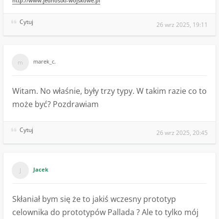
http://www.jednostki-wojskowe.pl
Cytuj
26 wrz 2025, 19:11
marek_c.
Witam. No właśnie, były trzy typy. W takim razie co to
może być? Pozdrawiam
Cytuj
26 wrz 2025, 20:45
Jacek
Skłaniał bym się że to jakiś wczesny prototyp
celownika do prototypów Pallada ? Ale to tylko mój