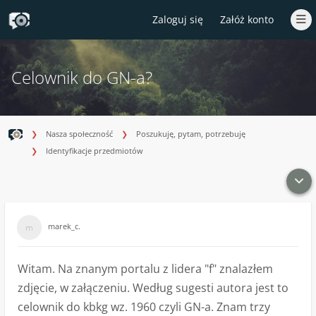
Zaloguj się
Załóż konto
Celownik do GN-a?
Nasza społeczność
Poszukuję, pytam, potrzebuję
Identyfikacje przedmiotów
marek_c.
Witam. Na znanym portalu z lidera "f" znalazłem
zdjęcie, w załączeniu. Według sugesti autora jest to
celownik do kbkg wz. 1960 czyli GN-a. Znam trzy