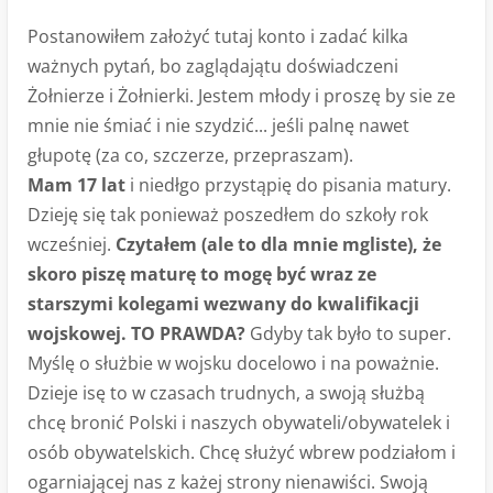
Postanowiłem założyć tutaj konto i zadać kilka
ważnych pytań, bo zaglądajątu doświadczeni
Żołnierze i Żołnierki. Jestem młody i proszę by sie ze
mnie nie śmiać i nie szydzić... jeśli palnę nawet
głupotę (za co, szczerze, przepraszam).
Mam 17 lat
i niedłgo przystąpię do pisania matury.
Dzieję się tak ponieważ poszedłem do szkoły rok
wcześniej.
Czytałem (ale to dla mnie mgliste), że
skoro piszę maturę to mogę być wraz ze
starszymi kolegami wezwany do kwalifikacji
wojskowej. TO PRAWDA?
Gdyby tak było to super.
Myślę o służbie w wojsku docelowo i na poważnie.
Dzieje isę to w czasach trudnych, a swoją służbą
chcę bronić Polski i naszych obywateli/obywatelek i
osób obywatelskich. Chcę służyć wbrew podziałom i
ogarniającej nas z każej strony nienawiści. Swoją