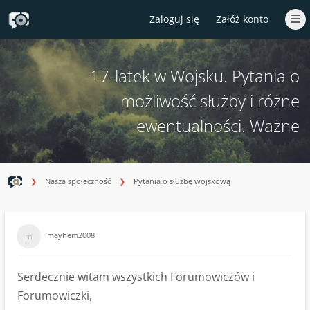
Zaloguj się
Załóż konto
17-latek w Wojsku. Pytania o
możliwość służby i różne
ewentualności. Ważne
Nasza społeczność
Pytania o służbę wojskową
mayhem2008
Serdecznie witam wszystkich Forumowiczów i
Forumowiczki,