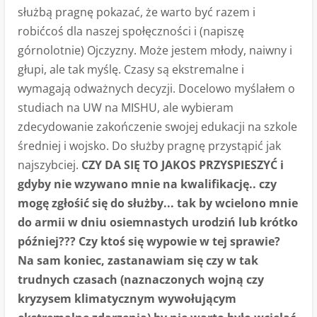
służbą pragnę pokazać, że warto być razem i
robićcoś dla naszej społęczności i (napiszę
górnolotnie) Ojczyzny. Może jestem młody, naiwny i
głupi, ale tak myślę. Czasy są ekstremalne i
wymagają odważnych decyzji. Docelowo myślałem o
studiach na UW na MISHU, ale wybieram
zdecydowanie zakończenie swojej edukacji na szkole
średniej i wojsko. Do służby pragnę przystąpić jak
najszybciej.
CZY DA SIĘ TO JAKOS PRZYSPIESZYĆ
i
gdyby nie wzywano mnie na kwalifikację.. czy
mogę zgłośić się do służby... tak by wcielono mnie
do armii w dniu osiemnastych urodziń lub krótko
później???
Czy ktoś się wypowie w tej sprawie?
Na sam koniec, zastanawiam się czy w tak
trudnych czasach (naznaczonych wojną czy
kryzysem klimatycznym wywołującym