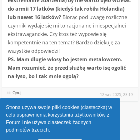
ekstremalne zdarzenia) by nie warto było wcielać
do armii 17 latków (kiedyś tak robiła Holandia)
lub nawet 16 latków?
Biorąc pod uwagę rozliczne
czynniki wydaje się mi to racjonalne i niespecjalnei
ekstrawaganckie. Czy ktos też wypowie się
kompetentnie na ten temat? Bardzo dziękuję za
wszystkie odpowiedzi!
PS. Mam długie włosy bo jestem metalowcem.
Mam rozumieć, że przed służbą warto isę ogolić
na łyso, bo i tak mnie ogolą?
Cytuj
12 wrz 2025, 23:19
Strona używa swoje pliki cookies (ciasteczka) w
celu usprawnienia korzystania użytkowników z
Wróć do „Pytania o służbę wojskową”
Forum i nie używa ciasteczek żadnych
podmiotów trzecich.
Kontakt