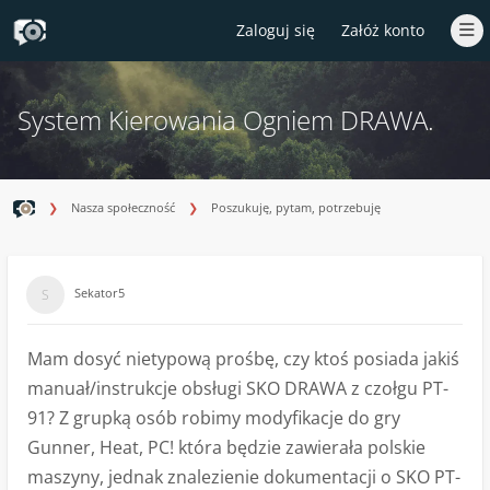
Zaloguj się
Załóż konto
System Kierowania Ogniem DRAWA.
Nasza społeczność
Poszukuję, pytam, potrzebuję
Sekator5
Mam dosyć nietypową prośbę, czy ktoś posiada jakiś
manuał/instrukcje obsługi SKO DRAWA z czołgu PT-
91? Z grupką osób robimy modyfikacje do gry
Gunner, Heat, PC! która będzie zawierała polskie
maszyny, jednak znalezienie dokumentacji o SKO PT-