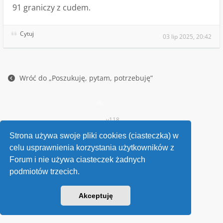
91 graniczy z cudem.
Cytuj
03 lip 2025, 20:42
Wróć do „Poszukuję, pytam, potrzebuję”
Kontakt
v118
Powered by
phpBB
® Forum Software © phpBB Limited
Strona używa swoje pliki cookies (ciasteczka) w
celu usprawnienia korzystania użytkowników z
Forum i nie używa ciasteczek żadnych
podmiotów trzecich.
Akceptuję