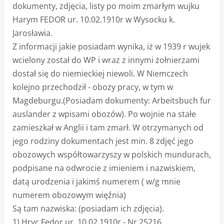
dokumenty, zdjęcia, listy po moim zmarłym wujku
Harym FEDOR ur. 10.02.1910r w Wysocku k.
Jarosławia.
Z informacji jakie posiadam wynika, iż w 1939 r wujek
wcielony został do WP i wraz z innymi żołnierzami
dostał się do niemieckiej niewoli. W Niemczech
kolejno przechodził - obozy pracy, w tym w
Magdeburgu.(Posiadam dokumenty: Arbeitsbuch fur
auslander z wpisami obozów). Po wojnie na stałe
zamieszkał w Anglii i tam zmarł. W otrzymanych od
jego rodziny dokumentach jest min. 8 zdjęć jego
obozowych współtowarzyszy w polskich mundurach,
podpisane na odwrocie z imieniem i nazwiskiem,
datą urodzenia i jakimś numerem ( w/g mnie
numerem obozowym więźnia)
Są tam nazwiska: (posiadam ich zdjęcia).
1) Hryc Fedor ur. 10.02.1910r - Nr 25216