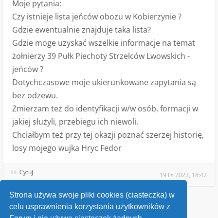
Moje pytania:
Czy istnieje lista jeńców obozu w Kobierzynie ?
Gdzie ewentualnie znajduje taka lista?
Gdzie moge uzyskać wszelkie informacje na temat
żołnierzy 39 Pułk Piechoty Strzelców Lwowskich -
jeńców ?
Dotychczasowe moje ukierunkowane zapytania są
bez odzewu.
Zmierzam też do identyfikacji w/w osób, formacji w
jakiej służyli, przebiegu ich niewoli.
Chciałbym też przy tej okazji poznać szerzej historię,
losy mojego wujka Hryc Fedor
Cytuj
19 lis 2023, 18:42
Strona używa swoje pliki cookies (ciasteczka) w
celu usprawnienia korzystania użytkowników z
Wróć do „Losy przodków”