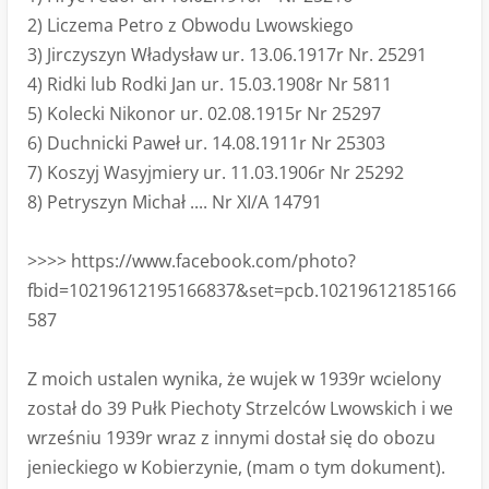
2) Liczema Petro z Obwodu Lwowskiego
3) Jirczyszyn Władysław ur. 13.06.1917r Nr. 25291
4) Ridki lub Rodki Jan ur. 15.03.1908r Nr 5811
5) Kolecki Nikonor ur. 02.08.1915r Nr 25297
6) Duchnicki Paweł ur. 14.08.1911r Nr 25303
7) Koszyj Wasyjmiery ur. 11.03.1906r Nr 25292
8) Petryszyn Michał .... Nr XI/A 14791
>>>> https://www.facebook.com/photo?
fbid=10219612195166837&set=pcb.10219612185166
587
Z moich ustalen wynika, że wujek w 1939r wcielony
został do 39 Pułk Piechoty Strzelców Lwowskich i we
wrześniu 1939r wraz z innymi dostał się do obozu
jenieckiego w Kobierzynie, (mam o tym dokument).