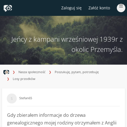
[phpBB Debug] PHP Warning
: in file
[ROOT]/ext/rmcgirr83/sfpo/core/sfpo_trim.php
on
line
43
:
DOMDocument::loadHTML(): htmlParseEntityRef: expecting ';' in Entity, line: 13
Zaloguj się
Załóż konto
Jeńcy z kampani wrześniowej 1939r z
okolic Przemyśla.
Nasza społeczność
Poszukuję, pytam, potrzebuję
Losy przodków
Stefan65
Gdy zbierałem informacje do drzewa
genealogicznego mojej rodziny otrzymałem z Anglii