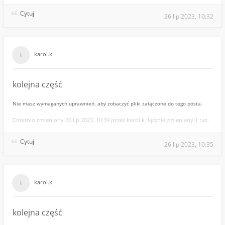
Cytuj
26 lip 2023, 10:32
karol.k
kolejna część
Nie masz wymaganych uprawnień, aby zobaczyć pliki załączone do tego posta.
Ostatnio zmieniony 26 lip 2023, 10:39 przez karol.k, łącznie zmieniany 1 raz.
Cytuj
26 lip 2023, 10:35
karol.k
kolejna część