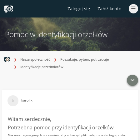
Zaloguj się
Załóż konto
Pomoc w identyfikacji orzełków
Nasza społeczność
Poszukuję, pytam, potrzebuję
Identyfikacje przedmiotów
karol.k
Witam serdecznie,
Potrzebna pomoc przy identyfikacji orzełków
Nie masz wymaganych uprawnień, aby zobaczyć pliki załączone do tego posta.