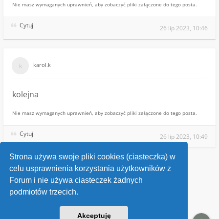
Nie masz wymaganych uprawnień, aby zobaczyć pliki załączone do tego posta.
Cytuj
26 lip 2023, 10:46
karol.k
kolejna
Nie masz wymaganych uprawnień, aby zobaczyć pliki załączone do tego posta.
Cytuj
26 lip 2023, 10:49
Strona używa swoje pliki cookies (ciasteczka) w
celu usprawnienia korzystania użytkowników z
Wróć do „Identyfikacje przedmiotów”
Forum i nie używa ciasteczek żadnych
podmiotów trzecich.
Kontakt
Akceptuję
v118