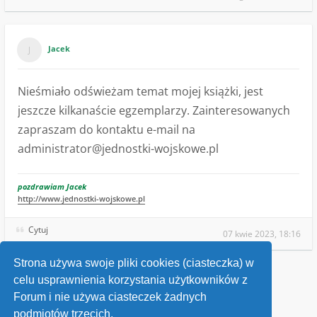
Jacek
Nieśmiało odświeżam temat mojej książki, jest
jeszcze kilkanaście egzemplarzy. Zainteresowanych
zapraszam do kontaktu e-mail na
administrator@jednostki-wojskowe.pl
pozdrawiam Jacek
http://www.jednostki-wojskowe.pl
Cytuj
07 kwie 2023, 18:16
Strona używa swoje pliki cookies (ciasteczka) w
celu usprawnienia korzystania użytkowników z
Wróć do „Ogłoszenia sprzedaży”
Forum i nie używa ciasteczek żadnych
podmiotów trzecich.