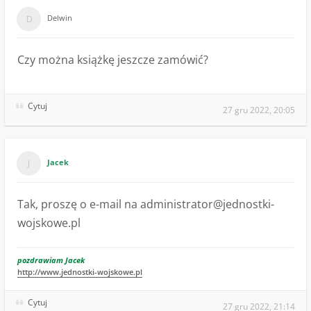
Delwin
Czy można książkę jeszcze zamówić?
Cytuj
27 gru 2022, 20:05
Jacek
Tak, proszę o e-mail na
administrator@jednostki-
wojskowe.pl
pozdrawiam Jacek
http://www.jednostki-wojskowe.pl
Cytuj
27 gru 2022, 21:14