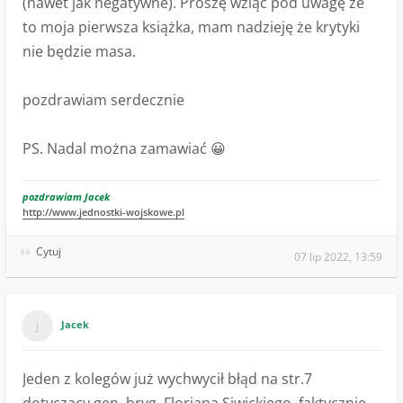
(nawet jak negatywne). Proszę wziąć pod uwagę że
to moja pierwsza książka, mam nadzieję że krytyki
nie będzie masa.
pozdrawiam serdecznie
PS. Nadal można zamawiać 😀
pozdrawiam Jacek
http://www.jednostki-wojskowe.pl
Cytuj
07 lip 2022, 13:59
Jacek
Jeden z kolegów już wychwycił błąd na str.7