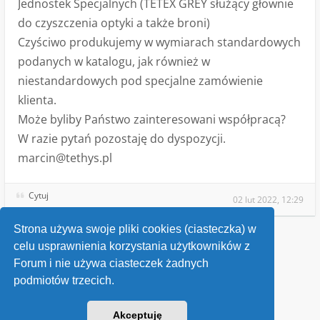
Jednostek Specjalnych (TETEX GREY służący głownie
do czyszczenia optyki a także broni)
Czyściwo produkujemy w wymiarach standardowych
podanych w katalogu, jak również w
niestandardowych pod specjalne zamówienie
klienta.
Może byliby Państwo zainteresowani współpracą?
W razie pytań pozostaję do dyspozycji.
marcin@tethys.pl
Cytuj
02 lut 2022, 12:29
Strona używa swoje pliki cookies (ciasteczka) w
celu usprawnienia korzystania użytkowników z
Wróć do „Ogłoszenia sprzedaży”
Forum i nie używa ciasteczek żadnych
podmiotów trzecich.
Kontakt
Akceptuję
v118