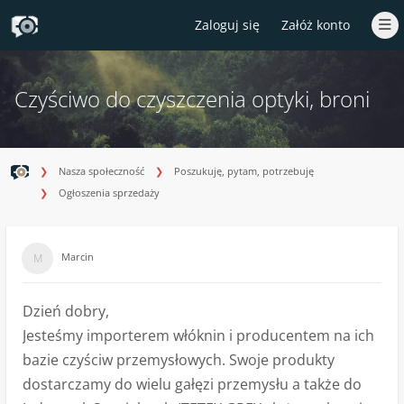
Zaloguj się
Załóż konto
Czyściwo do czyszczenia optyki, broni
Nasza społeczność
Poszukuję, pytam, potrzebuję
Ogłoszenia sprzedaży
Marcin
Dzień dobry,
Jesteśmy importerem włóknin i producentem na ich
bazie czyściw przemysłowych. Swoje produkty
dostarczamy do wielu gałęzi przemysłu a także do