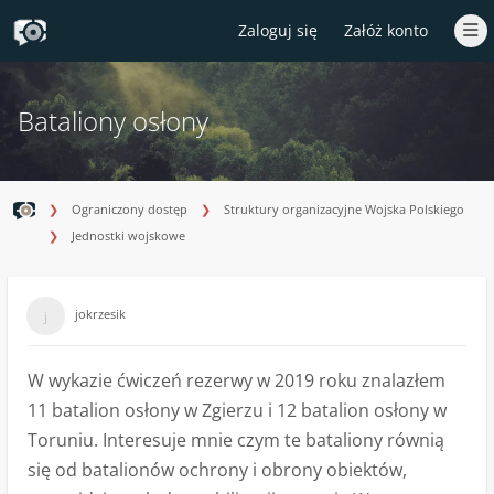
Zaloguj się
Załóż konto
Bataliony osłony
Ograniczony dostęp
Struktury organizacyjne Wojska Polskiego
Jednostki wojskowe
jokrzesik
W wykazie ćwiczeń rezerwy w 2019 roku znalazłem
11 batalion osłony w Zgierzu i 12 batalion osłony w
Toruniu. Interesuje mnie czym te bataliony równią
się od batalionów ochrony i obrony obiektów,