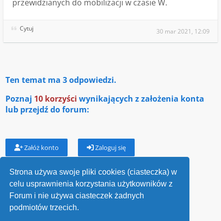
przewidzianych do mobilizacji w czasie W.
Cytuj
30 mar 2021, 12:09
Ten temat ma
3
odpowiedzi.
Poznaj
10 korzyści
wynikających z założenia konta
lub przejdź do forum:
Załóż konto
Zaloguj się
Strona używa swoje pliki cookies (ciasteczka) w
celu usprawnienia korzystania użytkowników z
Wróć do „Jednostki wojskowe”
Forum i nie używa ciasteczek żadnych
podmiotów trzecich.
Kontakt