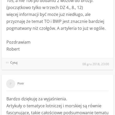
105, a nie 106 po dodaniu 2 wozów do brozp.
(początkowo tylko w trzech DZ 4., 8., 12)
więcej informacji być może już niedługo, ale
przyznaję że temat TO i BWP jest znacznie bardziej
pogmatwany niż czołgów. A artyleria to już w ogóle.
Pozdrawiam
Robert
Cytuj
08 gru 2018, 23:00
Piotr
Bardzo dziękuję za wyjaśnienia.
Artykuły o tematyce lotniczej i morskiej są równie
fascynujące, takie całościowe podsumowanie tematu