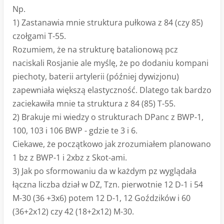
Np.
1) Zastanawia mnie struktura pułkowa z 84 (czy 85)
czołgami T-55.
Rozumiem, że na strukturę batalionową pcz
naciskali Rosjanie ale myślę, że po dodaniu kompani
piechoty, baterii artylerii (później dywizjonu)
zapewniała większą elastyczność. Dlatego tak bardzo
zaciekawiła mnie ta struktura z 84 (85) T-55.
2) Brakuje mi wiedzy o strukturach DPanc z BWP-1,
100, 103 i 106 BWP - gdzie te 3 i 6.
Ciekawe, że początkowo jak zrozumiałem planowano
1 bz z BWP-1 i 2xbz z Skot-ami.
3) Jak po sformowaniu da w każdym pz wyglądała
łączna liczba dział w DZ, Tzn. pierwotnie 12 D-1 i 54
M-30 (36 +3x6) potem 12 D-1, 12 Goździków i 60
(36+2x12) czy 42 (18+2x12) M-30.