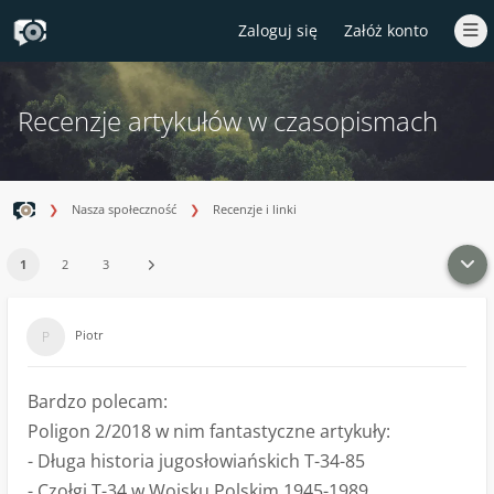
Zaloguj się
Załóż konto
Recenzje artykułów w czasopismach
Nasza społeczność
Recenzje i linki
1
2
3
Piotr
Bardzo polecam:
Poligon 2/2018 w nim fantastyczne artykuły:
- Długa historia jugosłowiańskich T-34-85
- Czołgi T-34 w Wojsku Polskim 1945-1989