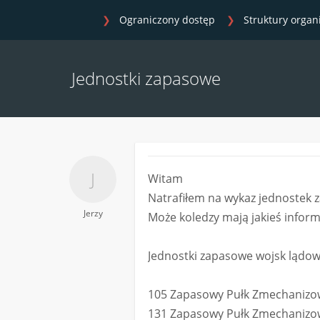
Ograniczony dostęp
Struktury organ
Jednostki zapasowe
Witam
Natrafiłem na wykaz jednostek 
Jerzy
Może koledzy mają jakieś inform
Jednostki zapasowe wojsk lądow
105 Zapasowy Pułk Zmechanizo
131 Zapasowy Pułk Zmechanizo