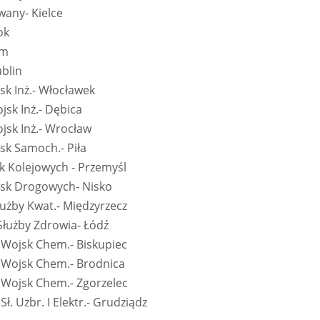
any- Kielce
ok
łm
blin
sk Inż.- Włocławek
sk Inż.- Dębica
jsk Inż.- Wrocław
sk Samoch.- Piła
k Kolejowych - Przemyśl
jsk Drogowych- Nisko
użby Kwat.- Międzyrzecz
Służby Zdrowia- Łódź
 Wojsk Chem.- Biskupiec
 Wojsk Chem.- Brodnica
 Wojsk Chem.- Zgorzelec
ł. Uzbr. I Elektr.- Grudziądz