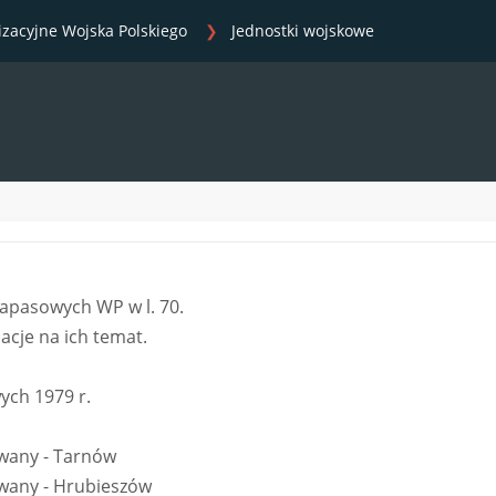
izacyjne Wojska Polskiego
Jednostki wojskowe
zapasowych WP w l. 70.
acje na ich temat.
ych 1979 r.
wany - Tarnów
wany - Hrubieszów