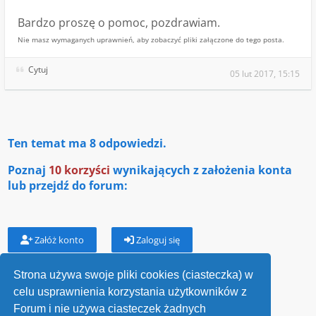
Bardzo proszę o pomoc, pozdrawiam.
Nie masz wymaganych uprawnień, aby zobaczyć pliki załączone do tego posta.
Cytuj
05 lut 2017, 15:15
Ten temat ma
8
odpowiedzi.
Poznaj
10 korzyści
wynikających z założenia konta
lub przejdź do forum:
Załóż konto
Zaloguj się
Strona używa swoje pliki cookies (ciasteczka) w
celu usprawnienia korzystania użytkowników z
Wróć do „Losy przodków”
Forum i nie używa ciasteczek żadnych