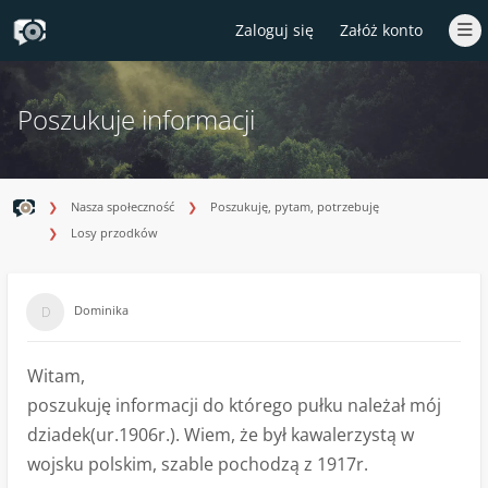
Zaloguj się
Załóż konto
Poszukuje informacji
Nasza społeczność
Poszukuję, pytam, potrzebuję
Losy przodków
Dominika
Witam,
poszukuję informacji do którego pułku należał mój
dziadek(ur.1906r.). Wiem, że był kawalerzystą w
wojsku polskim, szable pochodzą z 1917r.