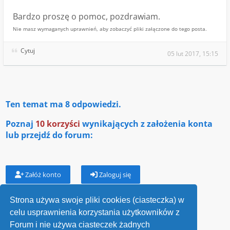
Bardzo proszę o pomoc, pozdrawiam.
Nie masz wymaganych uprawnień, aby zobaczyć pliki załączone do tego posta.
Cytuj
05 lut 2017, 15:15
Ten temat ma
8
odpowiedzi.
Poznaj
10 korzyści
wynikających z założenia konta
lub przejdź do forum:
Załóż konto
Zaloguj się
Strona używa swoje pliki cookies (ciasteczka) w
celu usprawnienia korzystania użytkowników z
Wróć do „Losy przodków”
Forum i nie używa ciasteczek żadnych