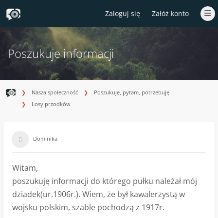
Zaloguj się
Załóż konto
Poszukuje informacji
Nasza społeczność
Poszukuję, pytam, potrzebuję
Losy przodków
Dominika
Witam,
poszukuję informacji do którego pułku należał mój
dziadek(ur.1906r.). Wiem, że był kawalerzystą w
wojsku polskim, szable pochodzą z 1917r.