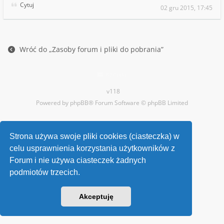
Cytuj
02 gru 2015, 17:45
Wróć do „Zasoby forum i pliki do pobrania”
Kontakt
v118
Powered by
phpBB
® Forum Software © phpBB Limited
Strona używa swoje pliki cookies (ciasteczka) w
celu usprawnienia korzystania użytkowników z
Forum i nie używa ciasteczek żadnych
podmiotów trzecich.
Akceptuję