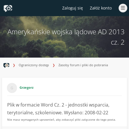
Zaloguj się
Załóż konto
Amerykańskie wojska lądowe AD 2013
cz. 2
Ograniczony dostęp
Zasoby forum i pliki do pobrania
Grzegorz
Plik w formacie Word Cz. 2 - jednostki wsparcia,
terytorialne, szkoleniowe. Wysłano: 2008-02-22
Nie masz wymaganych uprawnień, aby zobaczyć pliki załączone do tego posta.