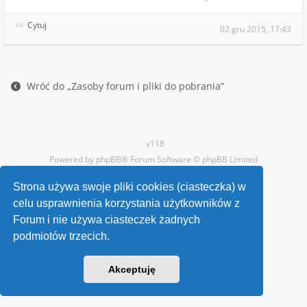
Cytuj
02 gru 2015, 17:43
Wróć do „Zasoby forum i pliki do pobrania”
Kontakt
v118
Powered by
phpBB
® Forum Software © phpBB Limited
Strona używa swoje pliki cookies (ciasteczka) w
celu usprawnienia korzystania użytkowników z
Forum i nie używa ciasteczek żadnych
podmiotów trzecich.
Akceptuję