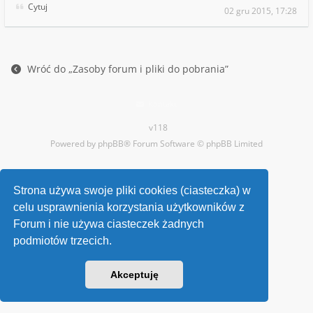
Cytuj
02 gru 2015, 17:28
Wróć do „Zasoby forum i pliki do pobrania”
Kontakt
v118
Powered by
phpBB
® Forum Software © phpBB Limited
Strona używa swoje pliki cookies (ciasteczka) w
celu usprawnienia korzystania użytkowników z
Forum i nie używa ciasteczek żadnych
podmiotów trzecich.
Akceptuję