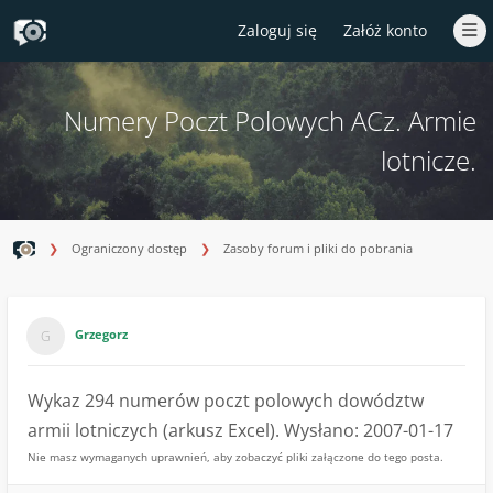
Zaloguj się
Załóż konto
Numery Poczt Polowych ACz. Armie
lotnicze.
Ograniczony dostęp
Zasoby forum i pliki do pobrania
Grzegorz
Wykaz 294 numerów poczt polowych dowództw
armii lotniczych (arkusz Excel). Wysłano: 2007-01-17
Nie masz wymaganych uprawnień, aby zobaczyć pliki załączone do tego posta.