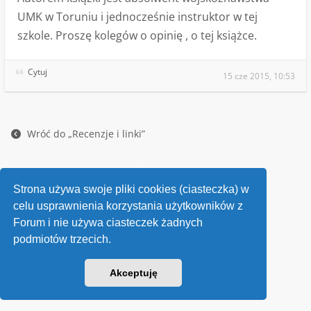
UMK w Toruniu i jednocześnie instruktor w tej
szkole. Proszę kolegów o opinię , o tej książce.
Cytuj
15 cze 2015, 10:53
Wróć do „Recenzje i linki”
Kontakt
Strona używa swoje pliki cookies (ciasteczka) w
v118
celu usprawnienia korzystania użytkowników z
Powered by
phpBB
® Forum Software © phpBB Limited
Forum i nie używa ciasteczek żadnych
podmiotów trzecich.
Akceptuję