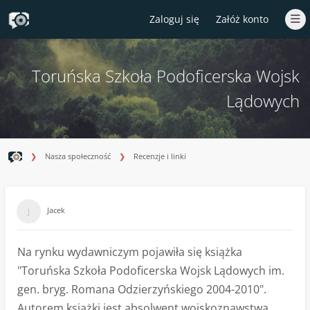
Zaloguj się
Załóż konto
Toruńska Szkoła Podoficerska Wojsk
Lądowych
Nasza społeczność
Recenzje i linki
Jacek
Na rynku wydawniczym pojawiła się książka
"Toruńska Szkoła Podoficerska Wojsk Lądowych im.
gen. bryg. Romana Odzierzyńskiego 2004-2010".
Autorem książki jest absolwent wojskoznawstwa