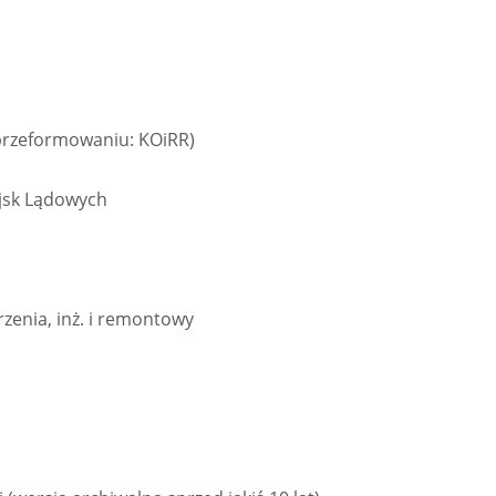
przeformowaniu: KOiRR)
jsk Lądowych
rzenia, inż. i remontowy