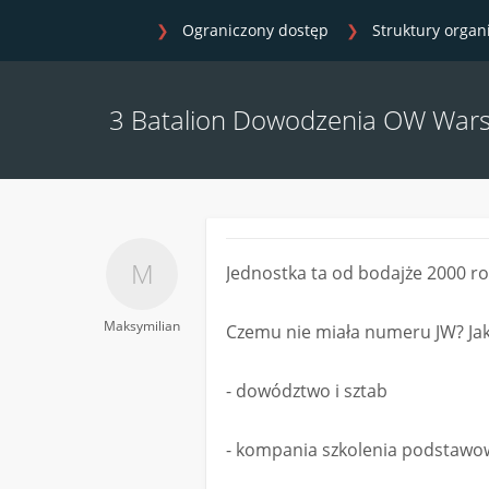
Ograniczony dostęp
Struktury organ
3 Batalion Dowodzenia OW War
Jednostka ta od bodajże 2000 r
Maksymilian
Czemu nie miała numeru JW? Jaka
- dowództwo i sztab
- kompania szkolenia podstaw