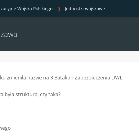
izacyjne Wojska Polskiego
Jednostki wojskowe
szawa
oku zmieniła nazwę na 3 Batalion Zabezpieczenia DWL.
 była struktura, czy taka?
owego