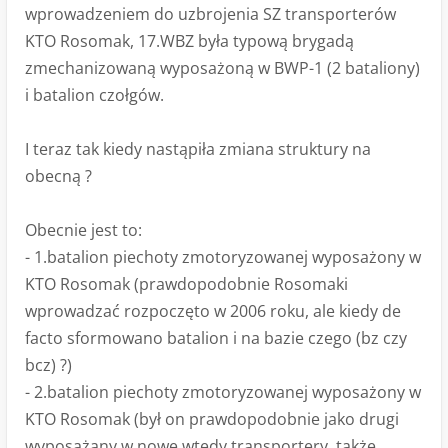
wprowadzeniem do uzbrojenia SZ transporterów
KTO Rosomak, 17.WBZ była typową brygadą
zmechanizowaną wyposażoną w BWP-1 (2 bataliony)
i batalion czołgów.
I teraz tak kiedy nastąpiła zmiana struktury na
obecną ?
Obecnie jest to:
- 1.batalion piechoty zmotoryzowanej wyposażony w
KTO Rosomak (prawdopodobnie Rosomaki
wprowadzać rozpoczęto w 2006 roku, ale kiedy de
facto sformowano batalion i na bazie czego (bz czy
bcz) ?)
- 2.batalion piechoty zmotoryzowanej wyposażony w
KTO Rosomak (był on prawdopodobnie jako drugi
wyposażany w nowe wtedy transportery, także