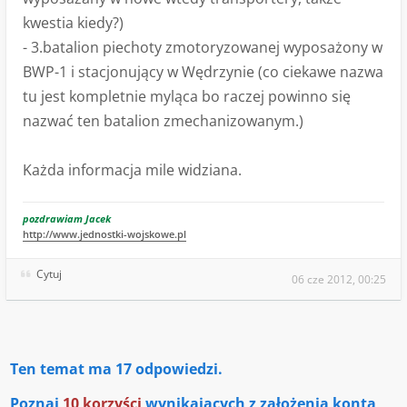
kwestia kiedy?)
- 3.batalion piechoty zmotoryzowanej wyposażony w
BWP-1 i stacjonujący w Wędrzynie (co ciekawe nazwa
tu jest kompletnie myląca bo raczej powinno się
nazwać ten batalion zmechanizowanym.)
Każda informacja mile widziana.
pozdrawiam Jacek
http://www.jednostki-wojskowe.pl
Cytuj
06 cze 2012, 00:25
Ten temat ma
17
odpowiedzi.
Poznaj
10 korzyści
wynikających z założenia konta