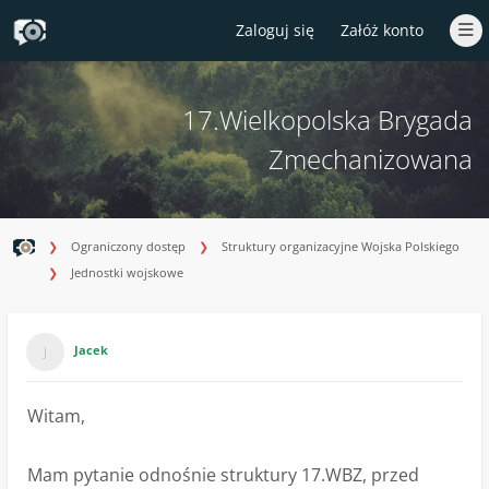
Zaloguj się
Załóż konto
17.Wielkopolska Brygada
Zmechanizowana
Ograniczony dostęp
Struktury organizacyjne Wojska Polskiego
Jednostki wojskowe
Jacek
Witam,
Mam pytanie odnośnie struktury 17.WBZ, przed