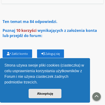
Ten temat ma
84
odpowiedzi.
Poznaj
10 korzyści
wynikających z założenia konta
lub przejdź do forum:
Załóż konto
Zaloguj się
Strona używa swoje pliki cookies (ciasteczka) w
celu usprawnienia korzystania użytkowników z
Wróć do „Garnizony”
Forum i nie używa ciasteczek żadnych
podmiotów trzecich.
Kontakt
Akceptuję
v118
Powered by
phpBB
® Forum Software © phpBB Limited