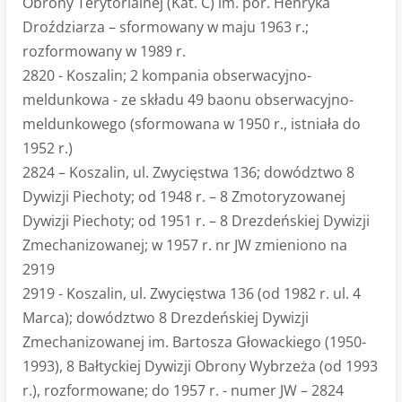
Obrony Terytorialnej (Kat. C) im. por. Henryka
Droździarza – sformowany w maju 1963 r.;
rozformowany w 1989 r.
2820 - Koszalin; 2 kompania obserwacyjno-
meldunkowa - ze składu 49 baonu obserwacyjno-
meldunkowego (sformowana w 1950 r., istniała do
1952 r.)
2824 – Koszalin, ul. Zwycięstwa 136; dowództwo 8
Dywizji Piechoty; od 1948 r. – 8 Zmotoryzowanej
Dywizji Piechoty; od 1951 r. – 8 Drezdeńskiej Dywizji
Zmechanizowanej; w 1957 r. nr JW zmieniono na
2919
2919 - Koszalin, ul. Zwycięstwa 136 (od 1982 r. ul. 4
Marca); dowództwo 8 Drezdeńskiej Dywizji
Zmechanizowanej im. Bartosza Głowackiego (1950-
1993), 8 Bałtyckiej Dywizji Obrony Wybrzeża (od 1993
r.), rozformowane; do 1957 r. - numer JW – 2824