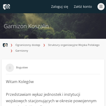
Zaloguj się
Załóż konto
Garnizon Koszalin
Ograniczony dostęp
Struktury organizacyjne Wojska Polskiego
Garnizony
Bogusław
Witam Kolegów
Przedstawiam wykaz jednostek i instytucji
wojskowych stacjonujących w okresie powojennym