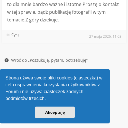
to dla mnie bardzo ważne i istotne.Proszę o kontakt
w tej sprawie, bądż publikację fotografii w tym
temacie.Z góry dziękuję.
Cytuj
27 maja 2026, 11:03
Wróć do „Poszukuję, pytam, potrzebuję”
Kontakt
Strona używa swoje pliki cookies (ciasteczka) w
v118
celu usprawnienia korzystania użytkowników z
Powered by
phpBB
® Forum Software © phpBB Limited
Forum i nie używa ciasteczek żadnych
podmiotów trzecich.
Akceptuję