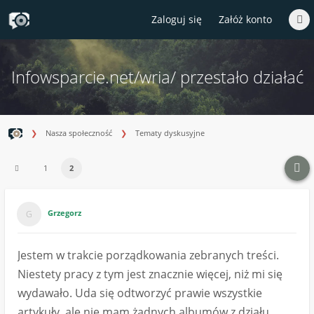
Zaloguj się
Załóż konto
Infowsparcie.net/wria/ przestało działać
Nasza społeczność
Tematy dyskusyjne
1
2
Grzegorz
Jestem w trakcie porządkowania zebranych treści.
Niestety pracy z tym jest znacznie więcej, niż mi się
wydawało. Uda się odtworzyć prawie wszystkie
artykuły, ale nie mam żadnych albumów z działu