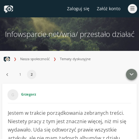
Zaloguj się
Załóż konto
Infowsparcie.net/wria/ przestało działać
Nasza społeczność
Tematy dyskusyjne
1
2
Grzegorz
Jestem w trakcie porządkowania zebranych treści.
Niestety pracy z tym jest znacznie więcej, niż mi się
wydawało. Uda się odtworzyć prawie wszystkie
artykuły, ale nie mam żadnych albumów z działu