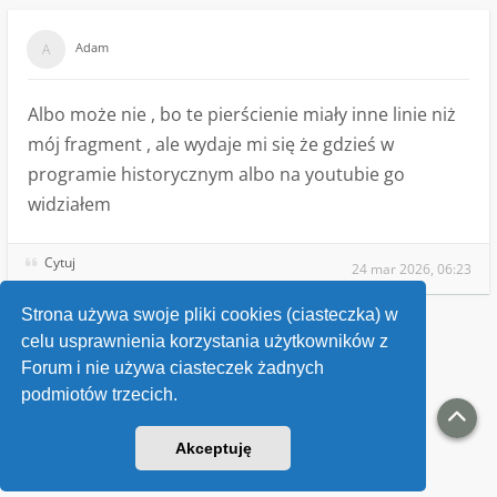
Adam
Albo może nie , bo te pierścienie miały inne linie niż
mój fragment , ale wydaje mi się że gdzieś w
programie historycznym albo na youtubie go
widziałem
Cytuj
24 mar 2026, 06:23
Strona używa swoje pliki cookies (ciasteczka) w
celu usprawnienia korzystania użytkowników z
Wróć do „Identyfikacje przedmiotów”
Forum i nie używa ciasteczek żadnych
podmiotów trzecich.
Kontakt
Akceptuję
v118
Powered by
phpBB
® Forum Software © phpBB Limited