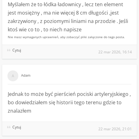
Myślałem że to łódka ładownicy , lecz ten element
jest mosiężny , ma nie więcej 8 cm długości ,jest
zakrzywiony , z poziomymi liniami na przodzie . Jeśli
ktoś wie co to , to niech napisze
Nie masz wymaganych uprawnień, aby zobaczyć pliki załączone do tego posta.
Cytuj
22 mar 2026, 16:14
Adam
Jednak to może być pierścień pociski artyleryjskiego ,
bo dowiedziałem się historii tego terenu gdzie to
znalazłem
Cytuj
22 mar 2026, 21:01