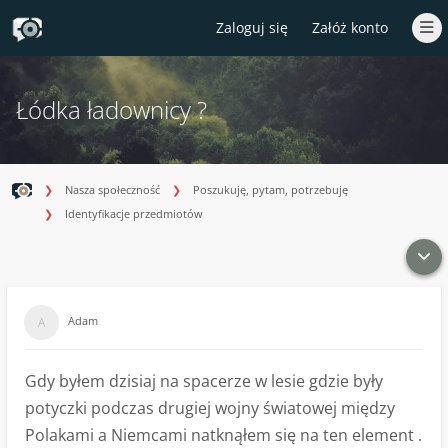
Zaloguj się
Załóż konto
Łódka ładownicy ?
Nasza społeczność
Poszukuję, pytam, potrzebuję
Identyfikacje przedmiotów
Adam
Gdy byłem dzisiaj na spacerze w lesie gdzie były
potyczki podczas drugiej wojny światowej między
Polakami a Niemcami natknąłem się na ten element .