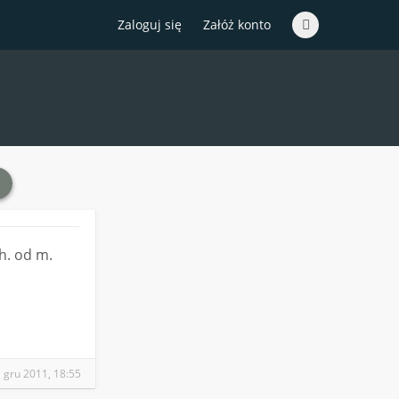
Zaloguj się
Załóż konto
h. od m.
 gru 2011, 18:55