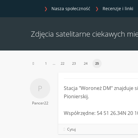
Nasza społeczność
Recenzje i linki
Zdjęcia satelitarne ciekawych mie
1
…
22
23
24
25
Stacja "Woroneż DM" znajduje s
Pionierskij.
Pancer22
Współrzędne: 54 51 26.34N 20 1
Cytuj