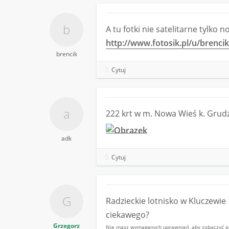
A tu fotki nie satelitarne tylko 
http://www.fotosik.pl/u/brenc
brencik
Cytuj
222 krt w m. Nowa Wieś k. Grud
adk
Cytuj
Radzieckie lotnisko w Kluczewie
ciekawego?
Grzegorz
Nie masz wymaganych uprawnień, aby zobaczyć pli