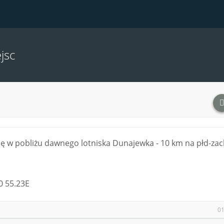
jsc
ię w pobliżu dawnego lotniska Dunajewka - 10 km na płd-zac
0 55.23E
01