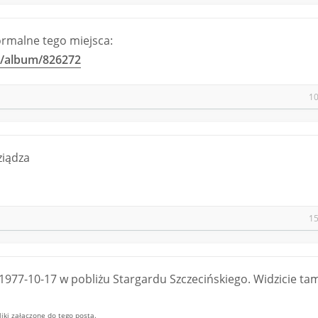
normalne tego miejsca:
ik/album/826272
10
ziądza
15
 1977-10-17 w pobliżu Stargardu Szczecińskiego. Widzicie ta
ki załączone do tego posta.