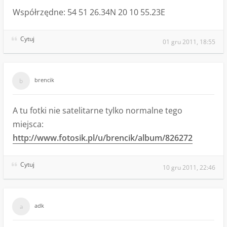
Współrzędne: 54 51 26.34N 20 10 55.23E
Cytuj
01 gru 2011, 18:55
brencik
A tu fotki nie satelitarne tylko normalne tego
miejsca:
http://www.fotosik.pl/u/brencik/album/826272
Cytuj
10 gru 2011, 22:46
adk