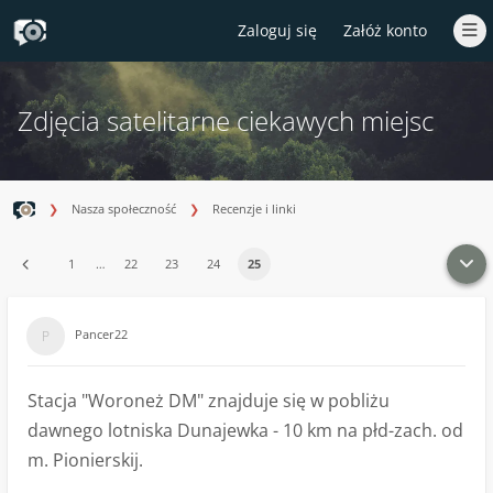
Zaloguj się
Załóż konto
Zdjęcia satelitarne ciekawych miejsc
Nasza społeczność
Recenzje i linki
1
…
22
23
24
25
Pancer22
Stacja "Woroneż DM" znajduje się w pobliżu
dawnego lotniska Dunajewka - 10 km na płd-zach. od
m. Pionierskij.