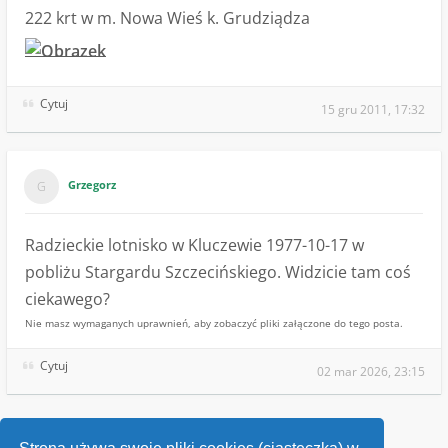
222 krt w m. Nowa Wieś k. Grudziądza
Cytuj
15 gru 2011, 17:32
Grzegorz
Radzieckie lotnisko w Kluczewie 1977-10-17 w
pobliżu Stargardu Szczecińskiego. Widzicie tam coś
ciekawego?
Nie masz wymaganych uprawnień, aby zobaczyć pliki załączone do tego posta.
Cytuj
02 mar 2026, 23:15
1
…
22
23
24
25