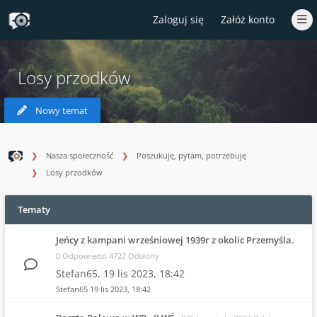
Zaloguj się
Załóż konto
Losy przodków
Nowy temat
Nasza społeczność
Poszukuję, pytam, potrzebuję
Losy przodków
Tematy
Jeńcy z kampani wrześniowej 1939r z okolic Przemyśla.
0 Odpowiedzi 4727 Odsłony
Stefan65,
19 lis 2023, 18:42
Stefan65
19 lis 2023, 18:42