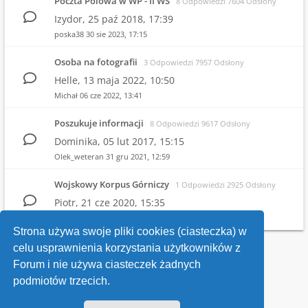
Poczta Polowa w WP - II WŚ
8 Odpowiedzi 7604 Odsłony
Izydor,
25 paź 2018, 17:39
poska38
30 sie 2023, 17:15
Osoba na fotografii
3 Odpowiedzi 7957 Odsłony
Helle,
13 maja 2022, 10:50
Michał
06 cze 2022, 13:41
Poszukuje informacji
8 Odpowiedzi 9617 Odsłony
Dominika,
05 lut 2017, 15:15
Olek_weteran
31 gru 2021, 12:59
Wojskowy Korpus Górniczy
1 Odpowiedzi 2925 Odsłony
Piotr,
21 cze 2020, 15:35
Witold
25 cze 2020, 21:26
Strona używa swoje pliki cookies (ciasteczka) w
celu usprawnienia korzystania użytkowników z
Wróć do wykazu forów
Forum i nie używa ciasteczek żadnych
podmiotów trzecich.
Kontakt