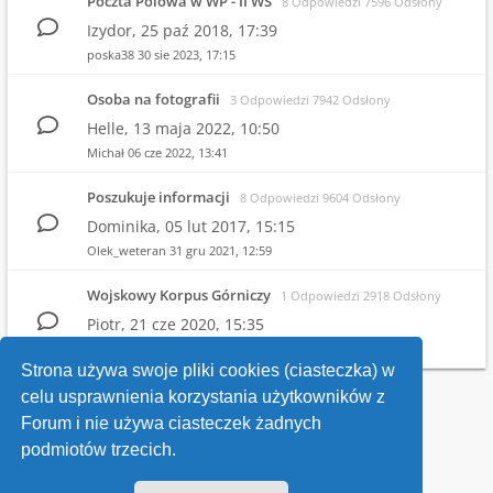
Poczta Polowa w WP - II WŚ
8 Odpowiedzi 7596 Odsłony
Izydor,
25 paź 2018, 17:39
poska38
30 sie 2023, 17:15
Osoba na fotografii
3 Odpowiedzi 7942 Odsłony
Helle,
13 maja 2022, 10:50
Michał
06 cze 2022, 13:41
Poszukuje informacji
8 Odpowiedzi 9604 Odsłony
Dominika,
05 lut 2017, 15:15
Olek_weteran
31 gru 2021, 12:59
Wojskowy Korpus Górniczy
1 Odpowiedzi 2918 Odsłony
Piotr,
21 cze 2020, 15:35
Witold
25 cze 2020, 21:26
Strona używa swoje pliki cookies (ciasteczka) w
celu usprawnienia korzystania użytkowników z
Wróć do wykazu forów
Forum i nie używa ciasteczek żadnych
podmiotów trzecich.
Kontakt