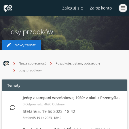
Zaloguj się
Załóż konto
Losy przodków
Nowy temat
Nasza społeczność
Poszukuję, pytam, potrzebuję
Losy przodków
Tematy
Jeńcy z kampani wrześniowej 1939r z okolic Przemyśla.
0 Odpowiedzi 4690 Odsłony
Stefan65,
19 lis 2023, 18:42
Stefan65
19 lis 2023, 18:42