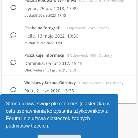
Poczta Polowa w WP - II WŚ
8 Odpowiedzi 7596 Odsłony
Izydor,
25 paź 2018, 17:39
poska38
30 sie 2023, 17:15
Osoba na fotografii
3 Odpowiedzi 7942 Odsłony
Helle,
13 maja 2022, 10:50
Michał
06 cze 2022, 13:41
Poszukuje informacji
8 Odpowiedzi 9604 Odsłony
Dominika,
05 lut 2017, 15:15
Olek_weteran
31 gru 2021, 12:59
Wojskowy Korpus Górniczy
1 Odpowiedzi 2918 Odsłony
Piotr,
21 cze 2020, 15:35
Witold
25 cze 2020, 21:26
Strona używa swoje pliki cookies (ciasteczka) w
celu usprawnienia korzystania użytkowników z
Wróć do wykazu forów
Forum i nie używa ciasteczek żadnych
podmiotów trzecich.
Kontakt