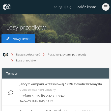
Zaloguj się
Załóż konto
Losy przodków
Nowy temat
Nasza społeczność
Poszukuję, pytam, potrzebuję
Losy przodków
Tematy
Jeńcy z kampani wrześniowej 1939r z okolic Przemyśla.
0 Odpowiedzi 4691 Odsłony
Stefan65,
19 lis 2023, 18:42
Stefan65
19 lis 2023, 18:42