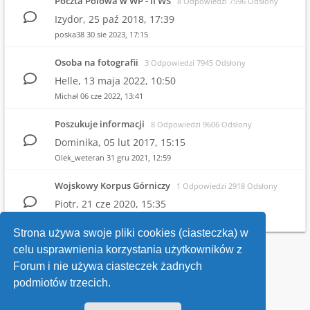
Poczta Polowa w WP - II WŚ
8 Odpowiedzi 7596 Odsłony
Izydor,
25 paź 2018, 17:39
poska38
30 sie 2023, 17:15
Osoba na fotografii
3 Odpowiedzi 7945 Odsłony
Helle,
13 maja 2022, 10:50
Michał
06 cze 2022, 13:41
Poszukuje informacji
8 Odpowiedzi 9606 Odsłony
Dominika,
05 lut 2017, 15:15
Olek_weteran
31 gru 2021, 12:59
Wojskowy Korpus Górniczy
1 Odpowiedzi 2918 Odsłony
Piotr,
21 cze 2020, 15:35
Witold
25 cze 2020, 21:26
Strona używa swoje pliki cookies (ciasteczka) w
celu usprawnienia korzystania użytkowników z
Wróć do wykazu forów
Forum i nie używa ciasteczek żadnych
podmiotów trzecich.
Kontakt