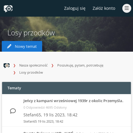
Zaloguj się
Załóż konto
Losy przodków
Nowy temat
Nasza społeczność
Poszukuję, pytam, potrzebuję
Losy przodków
Tematy
Jeńcy z kampani wrześniowej 1939r z okolic Przemyśla.
0 Odpowiedzi 4695 Odsłony
Stefan65,
19 lis 2023, 18:42
Stefan65
19 lis 2023, 18:42