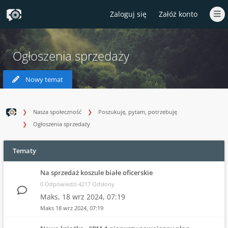
Zaloguj się
Załóż konto
Ogłoszenia sprzedaży
Nowy temat
Nasza społeczność
Poszukuję, pytam, potrzebuję
Ogłoszenia sprzedaży
Tematy
Na sprzedaż koszule białe oficerskie
0 Odpowiedzi 4217 Odsłony
Maks,
18 wrz 2024, 07:19
Maks
18 wrz 2024, 07:19