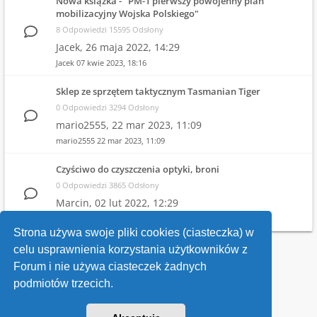
Nowa książka - "PM-1 pierwszy powojenny plan
mobilizacyjny Wojska Polskiego"
8 Odpowiedzi 15595 Odsłony
Jacek,
26 maja 2022, 14:29
Jacek
07 kwie 2023, 18:16
Sklep ze sprzętem taktycznym Tasmanian Tiger
0 Odpowiedzi 3294 Odsłony
mario2555,
22 mar 2023, 11:09
mario2555
22 mar 2023, 11:09
Czyściwo do czyszczenia optyki, broni
0 Odpowiedzi 3865 Odsłony
Marcin,
02 lut 2022, 12:29
Marcin
02 lut 2022, 12:29
Strona używa swoje pliki cookies (ciasteczka) w
celu usprawnienia korzystania użytkowników z
Wróć do wykazu forów
Forum i nie używa ciasteczek żadnych
podmiotów trzecich.
Kontakt