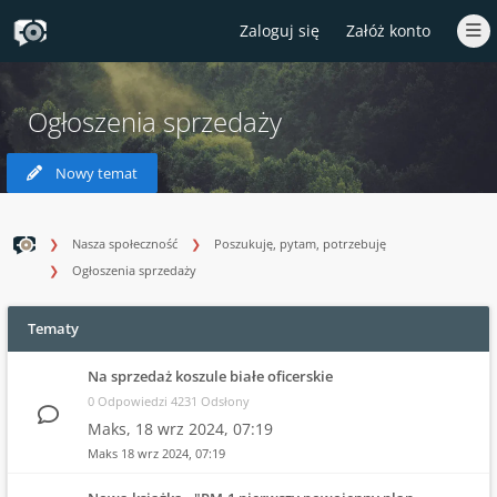
Zaloguj się
Załóż konto
Ogłoszenia sprzedaży
Nowy temat
Nasza społeczność
Poszukuję, pytam, potrzebuję
Ogłoszenia sprzedaży
Tematy
Na sprzedaż koszule białe oficerskie
0 Odpowiedzi 4231 Odsłony
Maks,
18 wrz 2024, 07:19
Maks
18 wrz 2024, 07:19