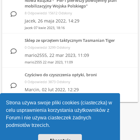
Nowa książka - "PM-1 pierwszy powojenny plan
mobilizacyjny Wojska Polskiego"
8 Odpowiedzi 15612 Odsłony
Jacek,
26 maja 2022, 14:29
Jacek
07 kwie 2023, 18:16
Sklep ze sprzętem taktycznym Tasmanian Tiger
0 Odpowiedzi 3299 Odsłony
mario2555,
22 mar 2023, 11:09
mario2555
22 mar 2023, 11:09
Czyściwo do czyszczenia optyki, broni
0 Odpowiedzi 3873 Odsłony
Marcin,
02 lut 2022, 12:29
Marcin
02 lut 2022, 12:29
Strona używa swoje pliki cookies (ciasteczka) w
celu usprawnienia korzystania użytkowników z
Wróć do wykazu forów
Forum i nie używa ciasteczek żadnych
podmiotów trzecich.
Kontakt