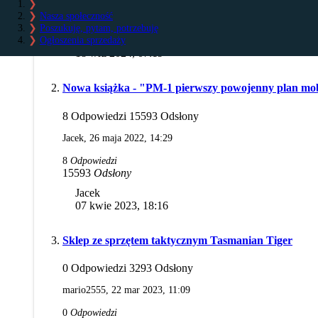
0
Odpowiedzi
Nasza społeczność
4215
Odsłony
Poszukuję, pytam, potrzebuję
Ogłoszenia sprzedaży
Maks
18 wrz 2024, 07:19
Nowa książka - "PM-1 pierwszy powojenny plan mob
8 Odpowiedzi 15593 Odsłony
Jacek,
26 maja 2022, 14:29
8
Odpowiedzi
15593
Odsłony
Jacek
07 kwie 2023, 18:16
Sklep ze sprzętem taktycznym Tasmanian Tiger
0 Odpowiedzi 3293 Odsłony
mario2555,
22 mar 2023, 11:09
0
Odpowiedzi