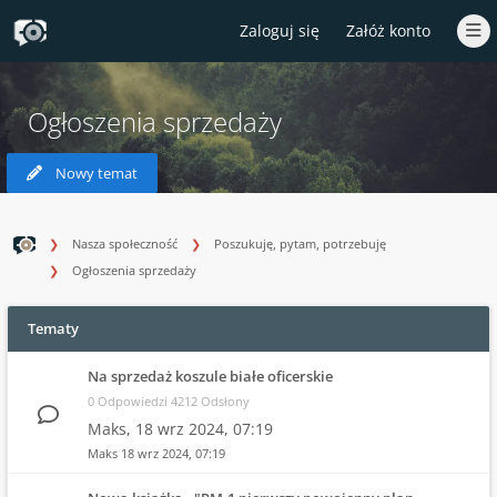
Zaloguj się
Załóż konto
Ogłoszenia sprzedaży
Nowy temat
Nasza społeczność
Poszukuję, pytam, potrzebuję
Ogłoszenia sprzedaży
Tematy
Na sprzedaż koszule białe oficerskie
0 Odpowiedzi 4212 Odsłony
Maks,
18 wrz 2024, 07:19
Maks
18 wrz 2024, 07:19