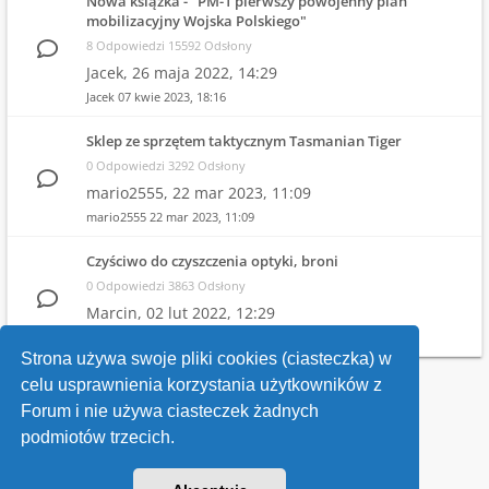
Nowa książka - "PM-1 pierwszy powojenny plan
mobilizacyjny Wojska Polskiego"
8 Odpowiedzi 15592 Odsłony
Jacek,
26 maja 2022, 14:29
Jacek
07 kwie 2023, 18:16
Sklep ze sprzętem taktycznym Tasmanian Tiger
0 Odpowiedzi 3292 Odsłony
mario2555,
22 mar 2023, 11:09
mario2555
22 mar 2023, 11:09
Czyściwo do czyszczenia optyki, broni
0 Odpowiedzi 3863 Odsłony
Marcin,
02 lut 2022, 12:29
Marcin
02 lut 2022, 12:29
Strona używa swoje pliki cookies (ciasteczka) w
celu usprawnienia korzystania użytkowników z
Wróć do wykazu forów
Forum i nie używa ciasteczek żadnych
podmiotów trzecich.
Kontakt