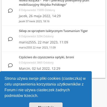
Nowa książka - "PM-1 pierwszy powojenny plan
mobilizacyjny Wojska Polskiego"
8 Odpowiedzi 15595 Odsłony
Jacek,
26 maja 2022, 14:29
Jacek
07 kwie 2023, 18:16
Sklep ze sprzętem taktycznym Tasmanian Tiger
0 Odpowiedzi 3294 Odsłony
mario2555,
22 mar 2023, 11:09
mario2555
22 mar 2023, 11:09
Czyściwo do czyszczenia optyki, broni
0 Odpowiedzi 3865 Odsłony
Marcin,
02 lut 2022, 12:29
Marcin
02 lut 2022, 12:29
Strona używa swoje pliki cookies (ciasteczka) w
celu usprawnienia korzystania użytkowników z
Wróć do wykazu forów
Forum i nie używa ciasteczek żadnych
podmiotów trzecich.
Kontakt