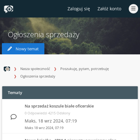
Zaloguj się
Załóż konto
Ogłoszenia sprzedaży
Nowy temat
Nasza społeczność
Poszukuję, pytam, potrzebuję
Ogłoszenia sprzedaży
Tematy
Na sprzedaż koszule białe oficerskie
0 Odpowiedzi 4215 Odsłony
Maks,
18 wrz 2024, 07:19
Maks
18 wrz 2024, 07:19