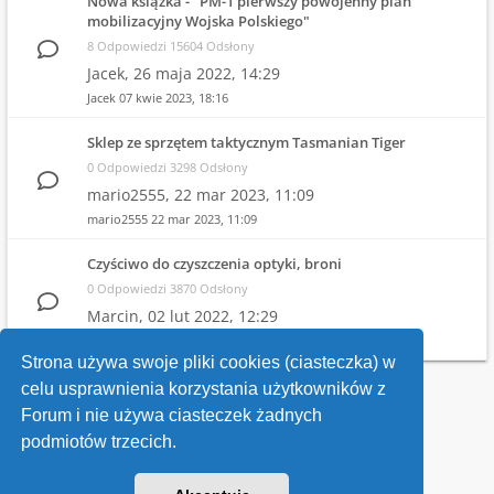
Nowa książka - "PM-1 pierwszy powojenny plan
mobilizacyjny Wojska Polskiego"
8 Odpowiedzi 15604 Odsłony
Jacek,
26 maja 2022, 14:29
Jacek
07 kwie 2023, 18:16
Sklep ze sprzętem taktycznym Tasmanian Tiger
0 Odpowiedzi 3298 Odsłony
mario2555,
22 mar 2023, 11:09
mario2555
22 mar 2023, 11:09
Czyściwo do czyszczenia optyki, broni
0 Odpowiedzi 3870 Odsłony
Marcin,
02 lut 2022, 12:29
Marcin
02 lut 2022, 12:29
Strona używa swoje pliki cookies (ciasteczka) w
celu usprawnienia korzystania użytkowników z
Wróć do wykazu forów
Forum i nie używa ciasteczek żadnych
podmiotów trzecich.
Kontakt