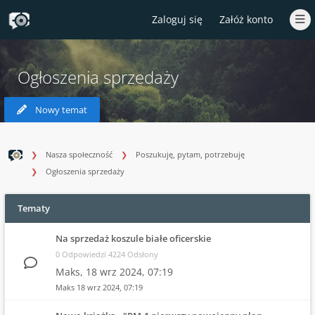
Zaloguj się
Załóż konto
Ogłoszenia sprzedaży
Nowy temat
Nasza społeczność
Poszukuję, pytam, potrzebuję
Ogłoszenia sprzedaży
Tematy
Na sprzedaż koszule białe oficerskie
0 Odpowiedzi 4224 Odsłony
Maks,
18 wrz 2024, 07:19
Maks
18 wrz 2024, 07:19