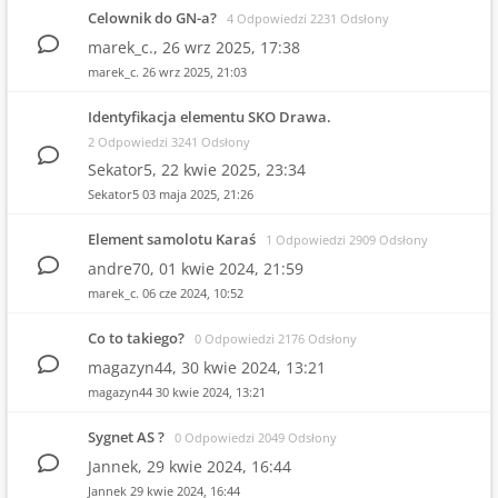
Celownik do GN-a?
4 Odpowiedzi 2231 Odsłony
marek_c.,
26 wrz 2025, 17:38
marek_c.
26 wrz 2025, 21:03
Identyfikacja elementu SKO Drawa.
2 Odpowiedzi 3241 Odsłony
Sekator5,
22 kwie 2025, 23:34
Sekator5
03 maja 2025, 21:26
Element samolotu Karaś
1 Odpowiedzi 2909 Odsłony
andre70,
01 kwie 2024, 21:59
marek_c.
06 cze 2024, 10:52
Co to takiego?
0 Odpowiedzi 2176 Odsłony
magazyn44,
30 kwie 2024, 13:21
magazyn44
30 kwie 2024, 13:21
Sygnet AS ?
0 Odpowiedzi 2049 Odsłony
Jannek,
29 kwie 2024, 16:44
Jannek
29 kwie 2024, 16:44