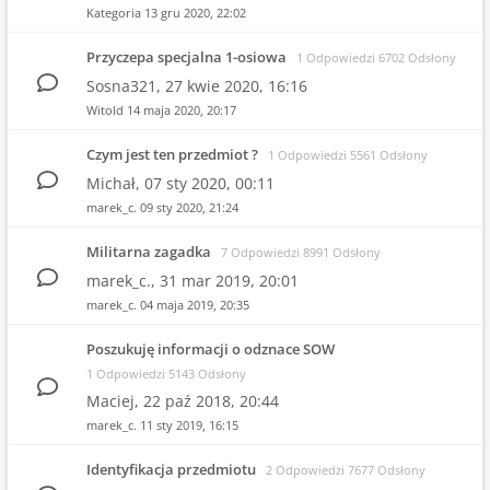
Kategoria
13 gru 2020, 22:02
Przyczepa specjalna 1-osiowa
1 Odpowiedzi 6702 Odsłony
Sosna321,
27 kwie 2020, 16:16
Witold
14 maja 2020, 20:17
Czym jest ten przedmiot ?
1 Odpowiedzi 5561 Odsłony
Michał,
07 sty 2020, 00:11
marek_c.
09 sty 2020, 21:24
Militarna zagadka
7 Odpowiedzi 8991 Odsłony
marek_c.,
31 mar 2019, 20:01
marek_c.
04 maja 2019, 20:35
Poszukuję informacji o odznace SOW
1 Odpowiedzi 5143 Odsłony
Maciej,
22 paź 2018, 20:44
marek_c.
11 sty 2019, 16:15
Identyfikacja przedmiotu
2 Odpowiedzi 7677 Odsłony