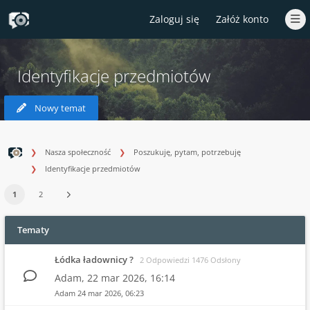
Zaloguj się
Załóż konto
Identyfikacje przedmiotów
Nowy temat
Nasza społeczność
Poszukuję, pytam, potrzebuję
Identyfikacje przedmiotów
1
2
Tematy
Łódka ładownicy ?
2 Odpowiedzi 1476 Odsłony
Adam,
22 mar 2026, 16:14
Adam
24 mar 2026, 06:23