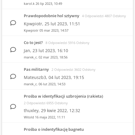
karol.k
26 lip 2023, 10:49
Prawdopodobnie hol sztywny
4 Odpowiedzi 4807 Odsłony
Kpwpiotr,
25 lut 2023, 11:51
Kpwpiotr
05 mar 2023, 14:57
Co to jest?
8 Odpowiedzi 5916 Odsłony
Jan,
23 lut 2023, 16:10
marek_c.
02 mar 2023, 18:56
Pas militarny
2 Odpowiedzi 3602 Odsłony
Mateuszb3,
04 lut 2023, 19:15
marek_c.
06 lut 2023, 14:53
Prośba w identyfikacji uzbrojenia (rakieta)
2 Odpowiedzi 6955 Odsłony
thuxley,
29 kwie 2022, 12:32
Witold
16 maja 2022, 11:11
Prośba o indentyfikację bagnetu