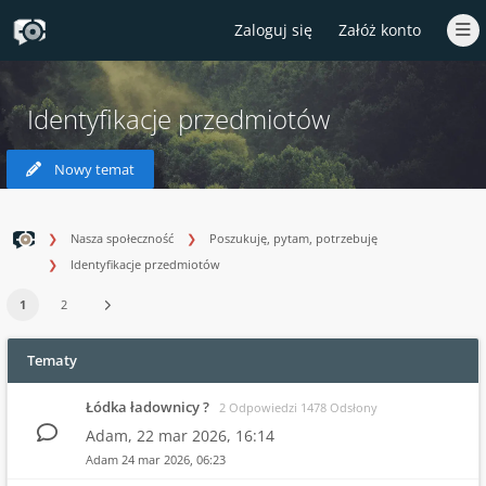
Zaloguj się
Załóż konto
Identyfikacje przedmiotów
Nowy temat
Nasza społeczność
Poszukuję, pytam, potrzebuję
Identyfikacje przedmiotów
1
2
Tematy
Łódka ładownicy ?
2 Odpowiedzi 1478 Odsłony
Adam,
22 mar 2026, 16:14
Adam
24 mar 2026, 06:23