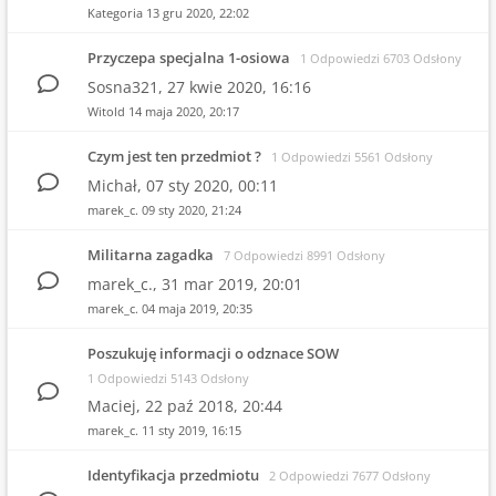
Kategoria
13 gru 2020, 22:02
Przyczepa specjalna 1-osiowa
1 Odpowiedzi 6703 Odsłony
Sosna321,
27 kwie 2020, 16:16
Witold
14 maja 2020, 20:17
Czym jest ten przedmiot ?
1 Odpowiedzi 5561 Odsłony
Michał,
07 sty 2020, 00:11
marek_c.
09 sty 2020, 21:24
Militarna zagadka
7 Odpowiedzi 8991 Odsłony
marek_c.,
31 mar 2019, 20:01
marek_c.
04 maja 2019, 20:35
Poszukuję informacji o odznace SOW
1 Odpowiedzi 5143 Odsłony
Maciej,
22 paź 2018, 20:44
marek_c.
11 sty 2019, 16:15
Identyfikacja przedmiotu
2 Odpowiedzi 7677 Odsłony